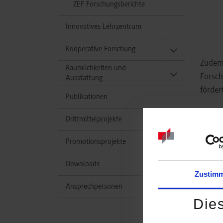
ZEF Forschungsberichte
Innovatives Lehrzentrum
Kooperative Forschung
Zudem 
Räumlichkeiten und
Forsch
Ausstattung
förder
Publikationen
Drittmittelprojekte
Ver
Promotionsprojekte
Es bes
Downloads
Forsch
Zustim
Ansprechpersonen
Bish
Die