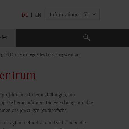
Informationen für
DE
|
EN
Suche
sfer
Suche
ng (ZEF)
Lehrintegriertes Forschungszentrum
zentrum
gsprojekte in Lehrveranstaltungen, um
rojekte heranzuführen. Die Forschungsprojekte
hemen des jeweiligen Studienfachs.
auftragten methodisch und stellt ihnen die