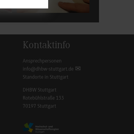
Kontaktinfo
Ansprechpersonen
info@dhbw-stuttgart.de
Standorte in Stuttgart
DHBW Stuttgart
Rotebühlstraße 133
70197 Stuttgart