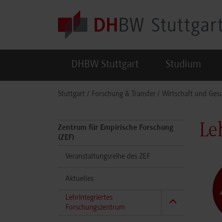
Skip to main content
DHBW Stuttgart
Studium
You are here:
Stuttgart
Forschung & Transfer
Wirtschaft und Ges
Le
Zentrum für Empirische Forschung
(ZEF)
Veranstaltungsreihe des ZEF
Aktuelles
Lehrintegriertes
(aktuell)
Forschungszentrum