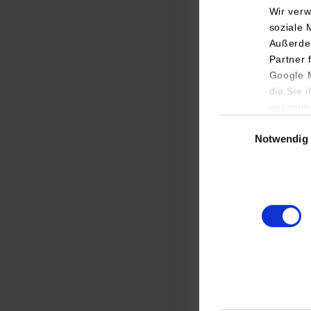
Ver
Wir verw
soziale 
Außerde
Die Ve
Partner 
Hochsc
Google M
Hochsc
die Sie 
Forsch
gesamme
Einwilligungsauswa
Die Ve
Notwendig
innova
Rück
Sh