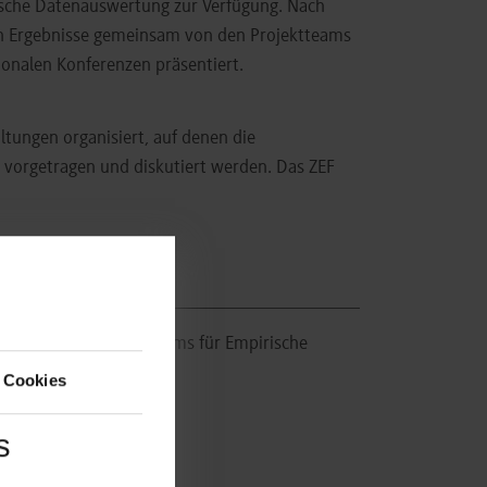
tische Datenauswertung zur Verfügung. Nach
en Ergebnisse gemeinsam von den Projektteams
ionalen Konferenzen präsentiert.
ungen organisiert, auf denen die
 vorgetragen und diskutiert werden. Das ZEF
hungsberichte des Zentrums für Empirische
 Cookies
s