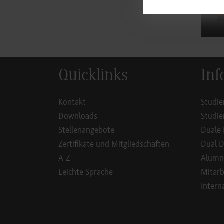
Quicklinks
Inf
Kontakt
Studie
Downloads
Studie
Stellenangebote
Duale 
Zertifikate und Mitgliedschaften
Dual D
A-Z
Alumn
Leichte Sprache
Mitarb
Intern