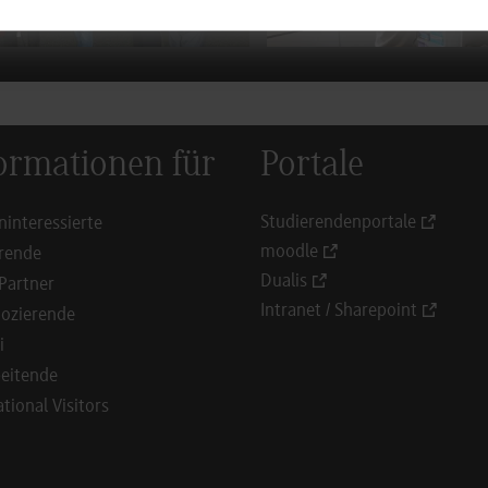
ormationen für
Portale
Studierendenportale
ninteressierte
moodle
rende
Dualis
Partner
Intranet / Sharepoint
ozierende
i
eitende
ational Visitors