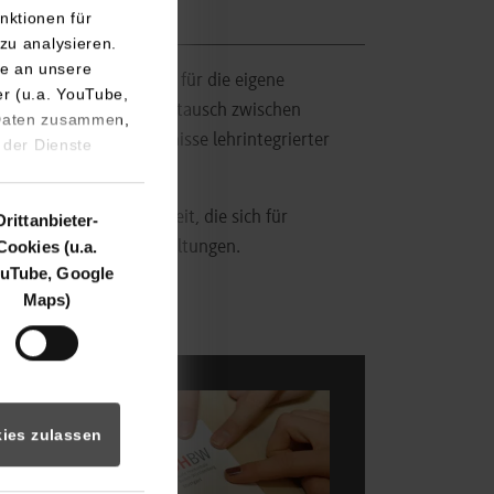
nktionen für
zu analysieren.
e an unsere
ingt nicht nur Impulse für die eigene
er (u.a. YouTube,
ahrungs- und Wissensaustausch zwischen
 Daten zusammen,
Veranstaltung Ergebnisse lehrintegrierter
 der Dienste
.
 die breite Öffentlichkeit, die sich für
Drittanbieter-
Cookies (u.a.
ilnahme an den Veranstaltungen.
uTube, Google
Maps)
Show larger version for:
ies zulassen