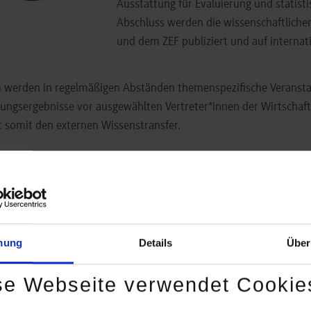
Ausstattung für Evaluierung und statis
Abschluss werden die wissenschaftlich
und dem ZEF publiziert und auf internat
werden in regelmäßigen Abständen themenspezifische Veranstalt
ungsergebnisse vor ausgewählten Vertreter*innen der Wirtschaft
t somit den externen Wissenstransfer.
öffentlichung von Studien
teht die Möglichkeit, die Studienergebnisse in der Reihe "Forsc
ung" zu veröffentlichen.
mung
Details
Über
er erschienene Studien des ZEF
se Webseite verwendet Cookie