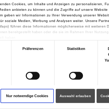
anstaltungsreihe
enden Cookies, um Inhalte und Anzeigen zu personalisieren, Fu
Medien anbieten zu können und die Zugriffe auf unsere Website 
m geben wir Informationen zu Ihrer Verwendung unserer Websit
ranstaltungsreihe des Zentrums für empirische Forschung (ZEF) br
für soziale Medien, Werbung und Analysen weiter. Unsere Partn
hulforschung, sondern fördert aktiv den praxisorientierten Erf
aps) führen diese Informationen möglicherweise mit weiteren
hule und Unternehmen. Studierende präsentieren im Rahmen der 
ihnen bereitgestellt haben oder die sie im Rahmen Ihrer Nutzung
ungsprojekte, die sich inhaltlich zukunftsnahen Themen widmen
lt haben.
hl
ranstaltungsreihe richtet sich sowohl an die Wirtschaft als auch an
Präferenzen
Statistiken
tive Themengebiete interessiert. Das ZEF freut sich über Ihre Te
Yo
blick auf vergangene Veranstaltungen
ow larger version for:
Show larger version for:
Nur notwendige Cookies
Auswahl erlauben
Cook