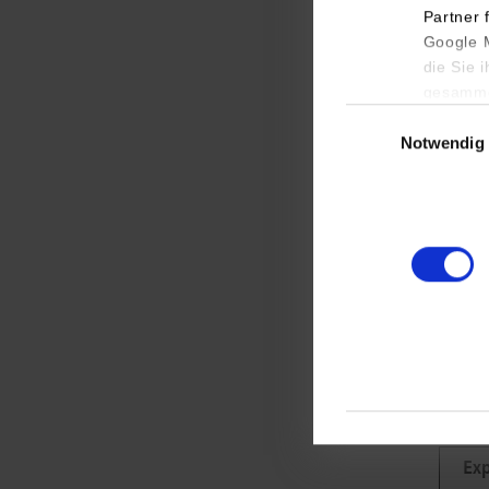
Partner 
Google M
KI-
die Sie 
gesamme
Einwilligungsauswa
Das Ze
Notwendig
(Künst
Verans
Übers
Wi
Al
Exp
Au
Expe