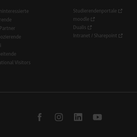
Studierendenportale
ninteressierte
moodle
rende
Dualis
Partner
Intranet / Sharepoint
ozierende
i
eitende
ational Visitors
facebook
instagram
linkedin
youtube