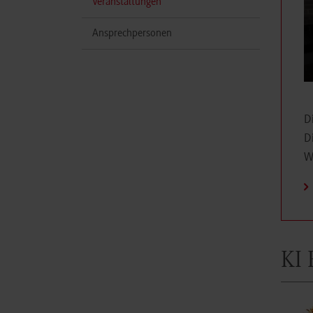
(aktuell)
Veranstaltungen
Ansprechpersonen
D
D
W
KI 