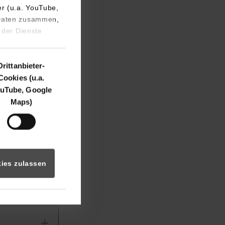
er (u.a. YouTube,
 Daten zusammen,
 der Dienste
ts
Drittanbieter-
Cookies (u.a.
rbst" als
uTube, Google
ernehmen an.
Maps)
 2024
afel und
ies zulassen
ny’s