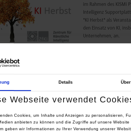
im Rahmen des KISMi Pr
Intelligenz Supportplat
"KI Herbst" als Veranst
den Einsatz von KI, ins
Unternehmen, an.
Hinweis zur Organisa
ranstaltungen finden teilweise
hybrid
statt (Teilnahme in Präsen
nline-Veranstaltungen werden mit dem Online-Konferenzto
geführt.
Zur Teilnahme sind weder Download noch Registrierung 
mung
Details
Über
ler Webbrowser. Der Zugangslink wird rechtzeitig zur Verfügung 
erlich).
se Webseite verwendet Cookie
kblick auf die bereits stattgefun
enden Cookies, um Inhalte und Anzeigen zu personalisieren, Fu
Medien anbieten zu können und die Zugriffe auf unsere Website 
anstaltungen:
m geben wir Informationen zu Ihrer Verwendung unserer Websit