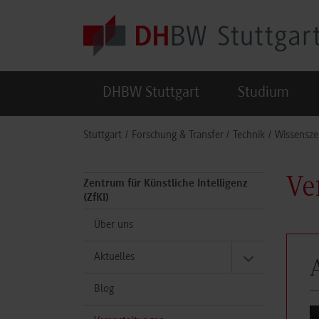
Skip to main content
DHBW Stuttgart
Studium
You are here:
Stuttgart
Forschung & Transfer
Technik
Wissensze
Ve
Zentrum für Künstliche Intelligenz
(ZfKI)
Über uns
Aktuelles
Blog