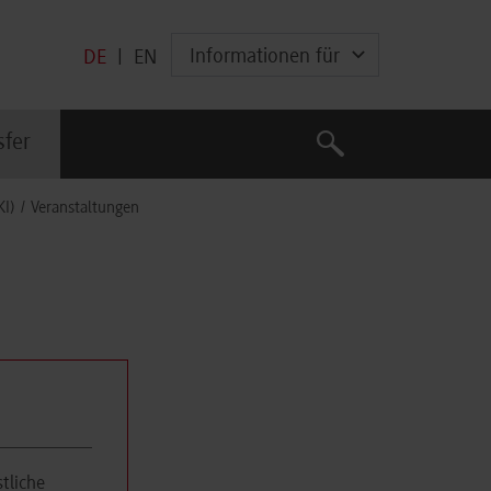
Informationen für
DE
|
EN
Suche
sfer
Suche
KI)
Veranstaltungen
tliche