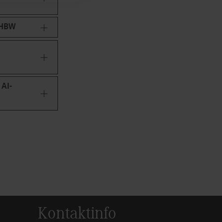
DHBW
AI-
Kontaktinfo