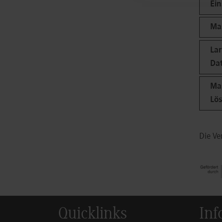
Ein
Ma
Lar
Dat
Mas
Lö
Die V
Quicklinks
Inf