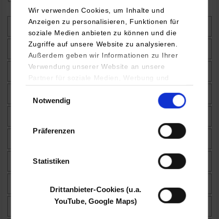
Wir verwenden Cookies, um Inhalte und
Anzeigen zu personalisieren, Funktionen für
Argentinien
soziale Medien anbieten zu können und die
Zugriffe auf unsere Website zu analysieren.
Australien
Außerdem geben wir Informationen zu Ihrer
Verwendung unserer Website an unsere
China
Partner für soziale Medien, Werbung und
Analysen weiter. Unsere Partner (u.a.
Einwilligungsauswahl
Großbritannien
Notwendig
YouTube, Google Maps) führen diese
Informationen möglicherweise mit weiteren
Irland
Daten zusammen, die Sie ihnen bereitgestellt
Präferenzen
haben oder die sie im Rahmen Ihrer Nutzung
Kanada
der Dienste gesammelt haben.
Statistiken
Neuseeland
Singapur
Drittanbieter-Cookies (u.a.
YouTube, Google Maps)
Spanien