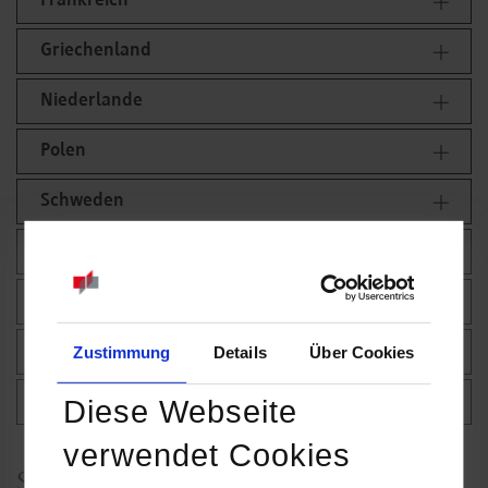
Frankreich
Griechenland
Niederlande
Polen
Schweden
Spanien
Tschechien
Türkei
Zustimmung
Details
Über Cookies
Ungarn
Diese Webseite
verwendet Cookies
Study Abroad