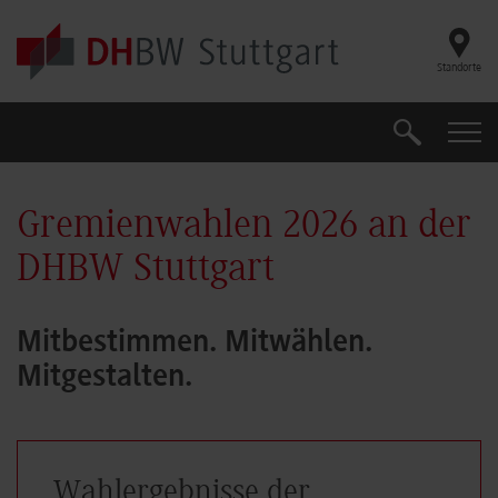
Skip to main content
Standorte
Suche
Suche
Gremienwahlen 2026 an der
DHBW Stuttgart
Mitbestimmen. Mitwählen.
Mitgestalten.
Wahlergebnisse der