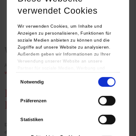
Wahlversammlung
e
verwendet Cookies
(WV)
P
A
Wir verwenden Cookies, um Inhalte und
O
Anzeigen zu personalisieren, Funktionen für
soziale Medien anbieten zu können und die
Zugriffe auf unsere Website zu analysieren.
Weitere Informationen
Außerdem geben wir Informationen zu Ihrer
Verwendung unserer Website an unsere
Alle Infos zu Wahlverfahren, Wählerverzeichnis und Kandidatur:
Partner für soziale Medien, Werbung und
www.dhbw.de/gremienwahlen-2026
Analysen weiter. Unsere Partner (u.a.
Einwilligungsauswahl
Notwendig
YouTube, Google Maps) führen diese
Informationen möglicherweise mit weiteren
Hochschulgremien (nach
Daten zusammen, die Sie ihnen bereitgestellt
Präferenzen
haben oder die sie im Rahmen Ihrer Nutzung
Landeshochschulgesetz)
der Dienste gesammelt haben.
Statistiken
Diese Gremien gestalten die akademische Selbstverwaltung
der DHBW. Studierende der DHBW Stuttgart können