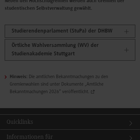
Neben den Hochschulgremien werden auch Gremien der
studentischen Selbstverwaltung gewählt.
Studierendenparlament (StuPa) der DHBW
Örtliche Wahlversammlung (WV) der
Studienakademie Stuttgart
Hinweis:
Die amtlichen Bekanntmachungen zu den
Gremienwahlen sind unter Dokumente „Amtliche
Bekanntmachungen 2026“ veröffentlicht.
Quicklinks
Informationen für