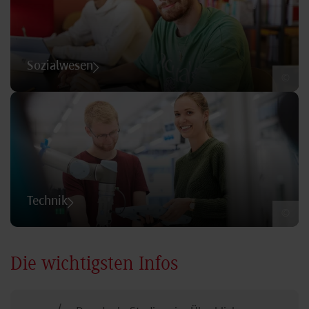
Sozialwesen
©
Technik
©
Die wichtigsten Infos