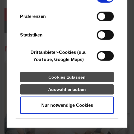
Informationen möglicherweise mit weiteren
Daten zusammen, die Sie ihnen bereitgestellt
weitere Veranstaltungen / Termine
Präferenzen
haben oder die sie im Rahmen Ihrer Nutzung
der Dienste gesammelt haben.
Events für Studieninteressierte
Statistiken
News
Drittanbieter-Cookies (u.a.
YouTube, Google Maps)
Cookies zulassen
Auswahl erlauben
Nur notwendige Cookies