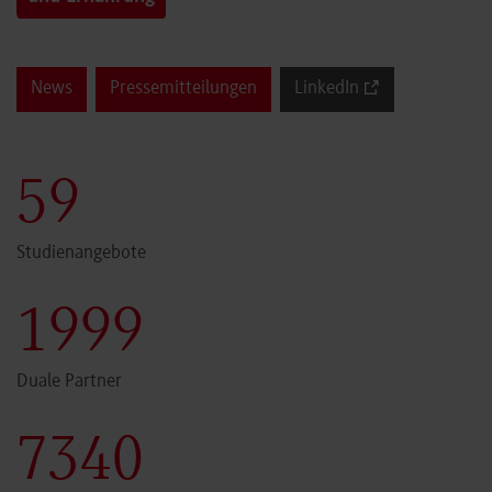
News
Pressemitteilungen
LinkedIn
60
Studienangebote
2000
Duale Partner
7341