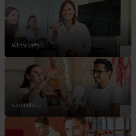
Wirtschaft
©
Gesundheit
©