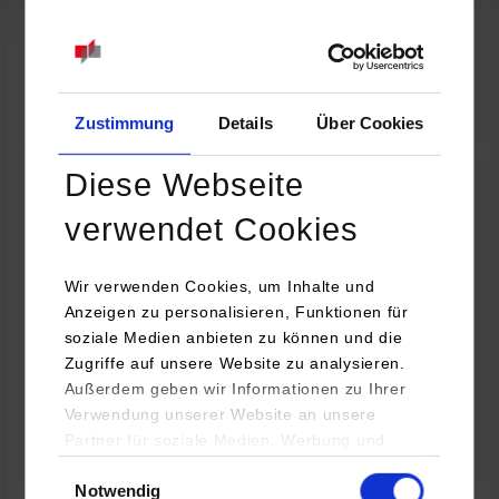
07.09.2026
18:00 Uhr
Online INDIS-Infoveranstaltung für Studierende
Zum Event
Zustimmung
Details
Über Cookies
Diese Webseite
Technologietag: Clean Urban Transportation –
verwendet Cookies
nachhaltige Mobilität im (sub)urbanen Umfeld
Wir verwenden Cookies, um Inhalte und
16.09.2026 - 17.09.2026
Anzeigen zu personalisieren, Funktionen für
soziale Medien anbieten zu können und die
Im Mittelpunkt stehen elektrische Antriebe, moderne
Zugriffe auf unsere Website zu analysieren.
Batterietechnologien und innovative Fahrzeugkonzepte für
Außerdem geben wir Informationen zu Ihrer
nachhaltige Mobilität in Stadt und…
Verwendung unserer Website an unsere
Partner für soziale Medien, Werbung und
Zum Event
Analysen weiter. Unsere Partner (u.a.
Einwilligungsauswahl
Notwendig
YouTube, Google Maps) führen diese