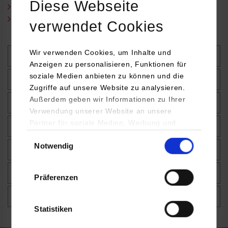
Diese Webseite
Benutzungsordnung Änderungssatzung (PDF)
Gebührenordnung (PDF)
verwendet Cookies
Wir verwenden Cookies, um Inhalte und
Anschaffungsvorschlag
Anzeigen zu personalisieren, Funktionen für
soziale Medien anbieten zu können und die
Ausleihe
Zugriffe auf unsere Website zu analysieren.
Außerdem geben wir Informationen zu Ihrer
Rückgabe
Verwendung unserer Website an unsere
Partner für soziale Medien, Werbung und
Gebühren
Analysen weiter. Unsere Partner (u.a.
Einwilligungsauswahl
Notwendig
YouTube, Google Maps) führen diese
Mail-Service
Informationen möglicherweise mit weiteren
Daten zusammen, die Sie ihnen bereitgestellt
Fernleihe
Präferenzen
haben oder die sie im Rahmen Ihrer Nutzung
der Dienste gesammelt haben.
Kopieren und Scannen
Statistiken