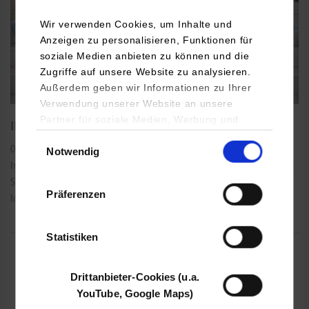
Wir verwenden Cookies, um Inhalte und
Anzeigen zu personalisieren, Funktionen für
soziale Medien anbieten zu können und die
Zugriffe auf unsere Website zu analysieren.
Außerdem geben wir Informationen zu Ihrer
Verwendung unserer Website an unsere
Partner für soziale Medien, Werbung und
INDIS-Abschlussevent – Studierende pitchen Ideen
Analysen weiter. Unsere Partner (u.a.
Einwilligungsauswahl
06.07.2026
Notwendig
YouTube, Google Maps) führen diese
Innovative Lösungen für die Herausforderungen unserer Zeit: Sechs
Informationen möglicherweise mit weiteren
Studierendenteams der DHBW präsentierten am 3. Juli 2026 ihre
Daten zusammen, die Sie ihnen bereitgestellt
Präferenzen
haben oder die sie im Rahmen Ihrer Nutzung
Ideen für die…
der Dienste gesammelt haben.
Statistiken
Drittanbieter-Cookies (u.a.
YouTube, Google Maps)