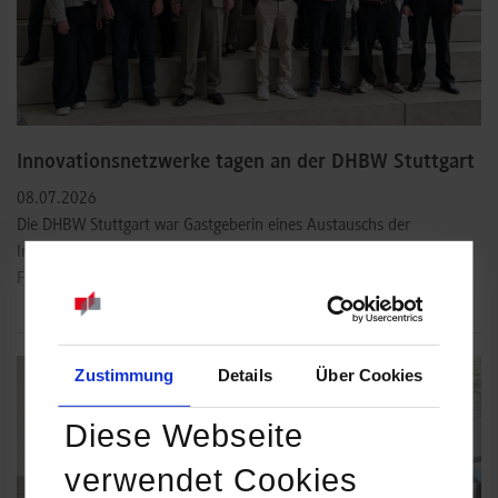
Innovationsnetzwerke tagen an der DHBW Stuttgart
08.07.2026
Die DHBW Stuttgart war Gastgeberin eines Austauschs der
Innovationsnetzwerke FREEM, HERM und PERMARE. Rund 30
Fachleute aus Forschung und Industrie…
Zustimmung
Details
Über Cookies
Diese Webseite
verwendet Cookies