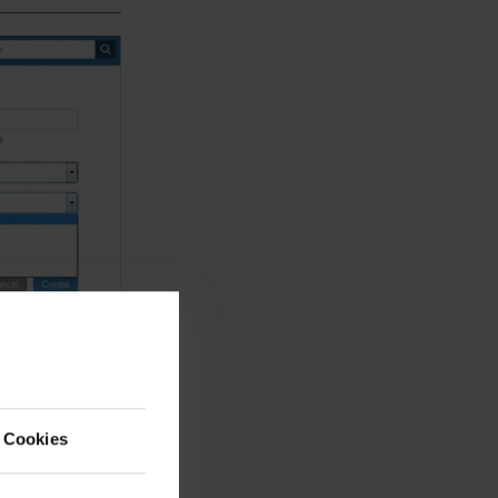
,
und Nutzer des
an die
 Cookies
 lautet 886933,