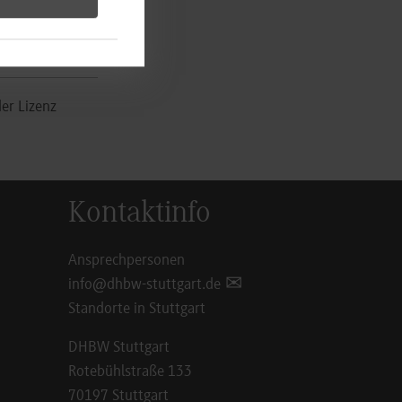
der Lizenz
Kontaktinfo
Ansprechpersonen
info@dhbw-stuttgart.de
Standorte in Stuttgart
DHBW Stuttgart
Rotebühlstraße 133
70197 Stuttgart