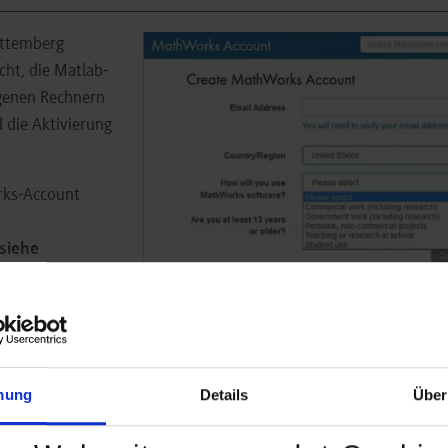
rttemberg
ht, die Matlab-
genen Rechnern
d die Aktivierung
rks-Account
siehe
Adresse Ihre
n
(
login@lehre.dhbw-stuttgart.de
,
login@dhbw-stuttgart.de
b.dhbw-stuttgart.de
oder
login@ba-horb.de
für Nutzerinnen 
geordnet werden können. Sie erhalten anschließend eine E-Mail 
stätigung des Mathworks-Accounts.
mung
Details
Über
 der Studierendenlizenz der DHBW Stuttgart. Die Lizenznummer
9340.