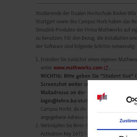
Studierende der Dualen Hochschule Baden-Wü
Stuttgart sowie des Campus Horb haben das Rec
Simulink-Produkte der Firma Mathworks auf ei
zu benutzen. Für den Bezug, die Installation un
der Software sind folgende Schritte notwendig:
Erstellen Sie zunächst einen eigenen Mathwo
unter
www.mathworks.com
.
WICHTIG: Bitte geben Sie "Student Use" (
Screenshot weiter unten) und als E-Mail-
Mailadresse an der Dualen Hochschule a
login@lehre.ba-stuttgart.de
bzw.
login@h
Campus Horb), da die Lizenzen sonst nicht zu
angegebene Adresse mit Anweisungen zur Be
Zustim
Verknüpfen Sie Ihren Mathworks-Account mit
Activation Key 16717-30142-64841-90164-6