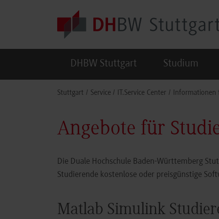
Skip to main content
DHBW Stuttgart
Studium
You are here:
Stuttgart
Service
IT.Service Center
Informationen 
Angebote für Studi
Die Duale Hochschule Baden-Württemberg Stutt
Studierende kostenlose oder preisgünstige Sof
Matlab Simulink Studie