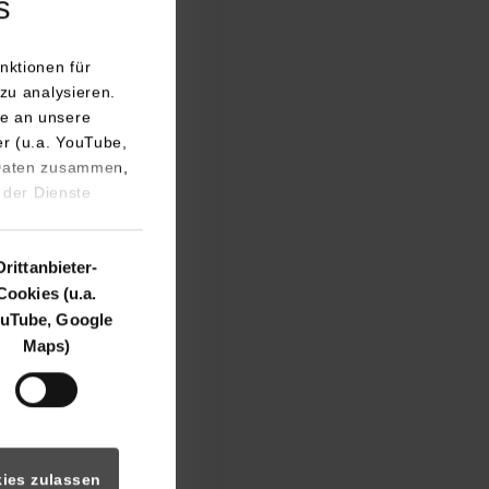
s
link können Sie
nktionen für
zu analysieren.
sanleitung von
e an unsere
er (u.a. YouTube,
 Daten zusammen,
kann in Matlab
 der Dienste
eise in
Drittanbieter-
entin in
Cookies (u.a.
uTube, Google
Maps)
n Dozentinnen,
s Verfahren
ionen für
ies zulassen