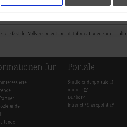
rsion
z, die fast der Vollversion entspricht. Informationen zum Erhalt 
ormationen für
Portale
Studierendenportale
ninteressierte
moodle
rende
Dualis
Partner
Intranet / Sharepoint
ozierende
i
eitende