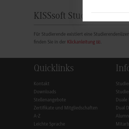
KISSsoft Studierendenve
Für Studierende existiert eine Studierendenlizen
finden Sie in der
Klickanleitung
.
Quicklinks
Inf
Kontakt
Studie
Downloads
Studie
Stellenangebote
Duale 
Zertifikate und Mitgliedschaften
Dual D
A-Z
Alumn
Leichte Sprache
Mitarb