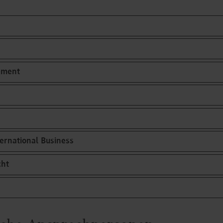
ement
ernational Business
cht