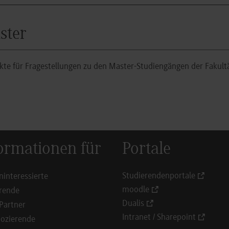
ster
te für Fragestellungen zu den Master-Studiengängen der Fakult
ormationen für
Portale
Studierendenportale
ninteressierte
moodle
rende
Dualis
Partner
Intranet / Sharepoint
ozierende