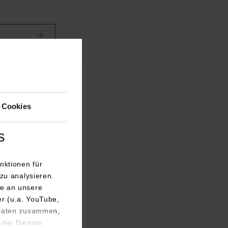
 Cookies
s
nktionen für
zu analysieren.
e an unsere
er (u.a. YouTube,
 Daten zusammen,
 der Dienste