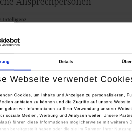
liche Ansprechpersonen
 Intelligenz
tionstechnik
mung
Details
Über
se Webseite verwendet Cookie
enden Cookies, um Inhalte und Anzeigen zu personalisieren, Fu
Medien anbieten zu können und die Zugriffe auf unsere Website 
m geben wir Informationen zu Ihrer Verwendung unserer Websit
für soziale Medien, Werbung und Analysen weiter. Unsere Partn
aps) führen diese Informationen möglicherweise mit weiteren
Fachliche Ansprechpersonen
ihnen bereitgestellt haben oder die sie im Rahmen Ihrer Nutzung