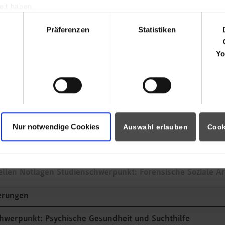
lt haben.
hl
Präferenzen
Statistiken
n und Familien Studienschwerpunkt: Hilfen zur Erziehung
Yo
n und Familien Studienschwerpunkt: Kinder-, Jugend- und
n und Familien Studienschwerpunkt: Kinder- und Jugendarb
n und Familien Studienschwerpunkt: Frühe Bildung
Nur notwendige Cookies
Auswahl erlauben
Cook
ziellen Notlagen Studienschwerpunkt: Menschen in Armutsl
iellen Notlagen Studienschwerpunkt: Forensische Soziale Ar
derungen
chwerpunkt: Psychische Gesundheit und Suchthilfe