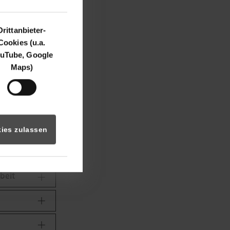
Drittanbieter-
Cookies (u.a.
uTube, Google
Maps)
eit
ies zulassen
agen
beit