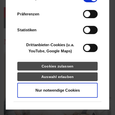
Informationen möglicherweise mit weiteren
Daten zusammen, die Sie ihnen bereitgestellt
weitere Veranstaltungen / Termine
Präferenzen
haben oder die sie im Rahmen Ihrer Nutzung
der Dienste gesammelt haben.
Events für Studieninteressierte
Statistiken
News
Drittanbieter-Cookies (u.a.
YouTube, Google Maps)
Cookies zulassen
Auswahl erlauben
Nur notwendige Cookies