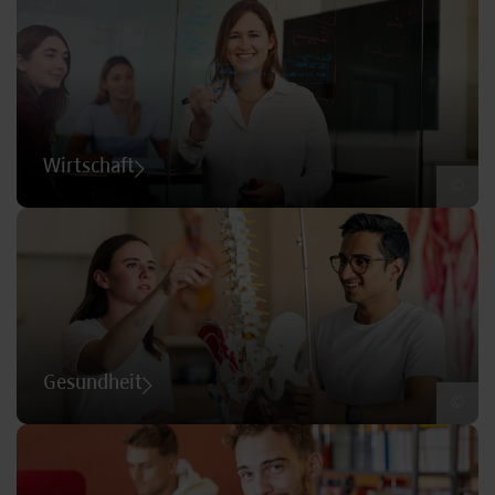
Wirtschaft
©
Gesundheit
©