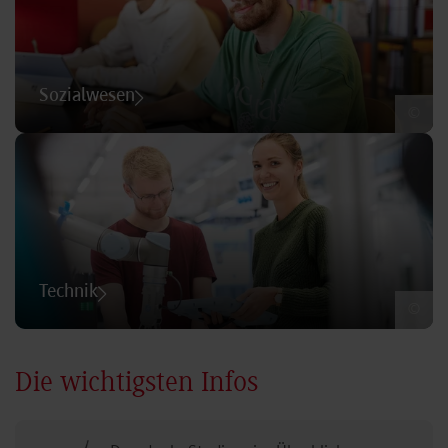
Sozialwesen
©
Technik
©
Die wichtigsten Infos