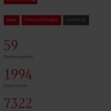
News
Pressemitteilungen
LinkedIn
60
Studienangebote
2000
Duale Partner
7341