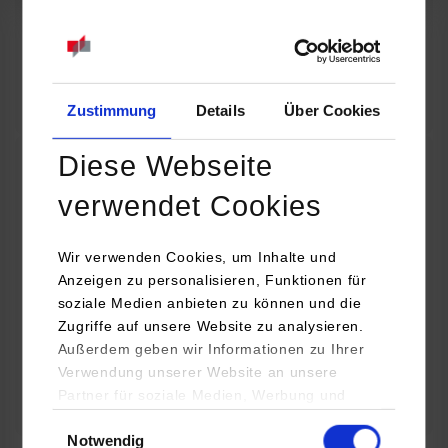
07.09.2026
18:00 Uhr
Online INDIS-Infoveranstaltung für Studierende
Zum Event
Zustimmung
Details
Über Cookies
Diese Webseite
Technologietag: Clean Urban Transportation –
verwendet Cookies
nachhaltige Mobilität im (sub)urbanen Umfeld
Wir verwenden Cookies, um Inhalte und
16.09.2026 - 17.09.2026
Anzeigen zu personalisieren, Funktionen für
soziale Medien anbieten zu können und die
Im Mittelpunkt stehen elektrische Antriebe, moderne
Zugriffe auf unsere Website zu analysieren.
Batterietechnologien und innovative Fahrzeugkonzepte für
Außerdem geben wir Informationen zu Ihrer
nachhaltige Mobilität in Stadt und…
Verwendung unserer Website an unsere
Partner für soziale Medien, Werbung und
Zum Event
Analysen weiter. Unsere Partner (u.a.
Einwilligungsauswahl
Notwendig
YouTube, Google Maps) führen diese