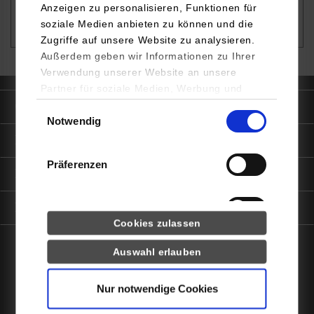
Anzeigen zu personalisieren, Funktionen für
Internationale Vollzeitstudierende: Nützliche
soziale Medien anbieten zu können und die
Links
Zugriffe auf unsere Website zu analysieren.
Außerdem geben wir Informationen zu Ihrer
Verwendung unserer Website an unsere
Partner für soziale Medien, Werbung und
Analysen weiter. Unsere Partner (u.a.
Quicklinks
Einwilligungsauswahl
Notwendig
YouTube, Google Maps) führen diese
Informationen möglicherweise mit weiteren
Informationen für
Daten zusammen, die Sie ihnen bereitgestellt
Präferenzen
haben oder die sie im Rahmen Ihrer Nutzung
Portale
der Dienste gesammelt haben.
Kontaktinfo
Statistiken
Cookies zulassen
Drittanbieter-Cookies (u.a.
Auswahl erlauben
YouTube, Google Maps)
facebook
instagram
linkedin
youtube
Nur notwendige Cookies