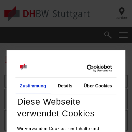
Skip to main content
Standorte
Suche
Suche
Downloads Internationales
Auslandsaufenthalte
Zustimmung
Details
Über Cookies
Anerkennung von im Ausland erbrachten
Diese Webseite
Leistungen
verwendet Cookies
Downloads Semester at DHBW Stuttgart and
Useful Links
Wir verwenden Cookies, um Inhalte und