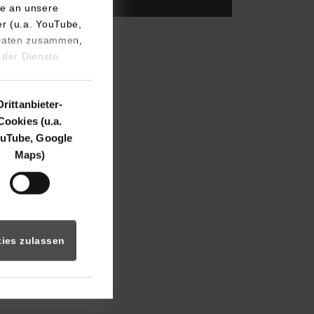
e an unsere
er (u.a. YouTube,
 Daten zusammen,
 der Dienste
k
Drittanbieter-
Cookies (u.a.
uTube, Google
Maps)
Wirtschaft
ies zulassen
©