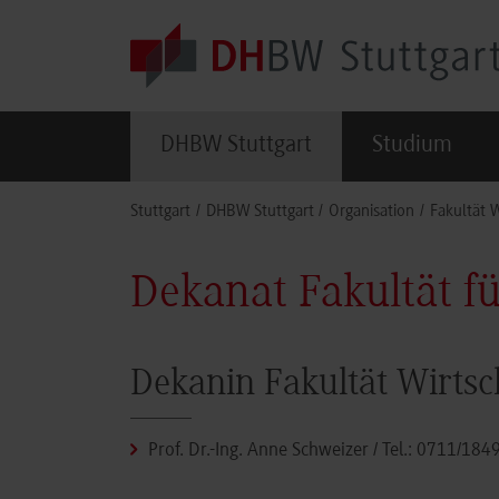
Skip to main content
DHBW Stuttgart
Studium
You are here:
Stuttgart
DHBW Stuttgart
Organisation
Fakultät 
Dekanat Fakultät f
Dekanin Fakultät Wirtsc
Prof. Dr.-Ing. Anne Schweizer
/ Tel.:
0711/184