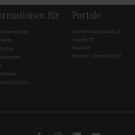
ormationen für
Portale
Studierendenportale
ninteressierte
moodle
rende
Dualis
Partner
Intranet / Sharepoint
ozierende
i
eitende
ational Visitors