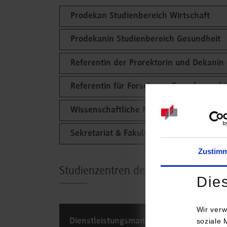
Prodekan Studienbereich Wirtschaft
Prodekanin Studienbereich Gesundheit
Referentin der Prorektorin und Dekanin 
Referentin für Forschung, Transfer und 
Wissenschaftliche Mitarbeiterin für Org
Sekretariat & Fakultätsverwaltung
Zustim
Studienzentren der Fakultät Wirtsc
Die
Wir verw
Dienstleistungsmanagement
soziale 