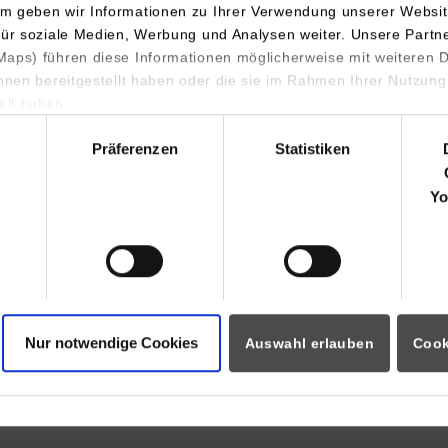
und Management
m geben wir Informationen zu Ihrer Verwendung unserer Websit
für soziale Medien, Werbung und Analysen weiter. Unsere Partn
aps) führen diese Informationen möglicherweise mit weiteren
echnungswesen Steuern
ihnen bereitgestellt haben oder die sie im Rahmen Ihrer Nutzung
Wirtschaftsinformati
lt haben.
Wirtschaftsrecht
hl
Präferenzen
Statistiken
Yo
üfungsamt Wirtschaft
Zur Forschung in der Fakultät 
Nur notwendige Cookies
Auswahl erlauben
Cook
©
ungsamt Wirtschaft
Forschung & Transfer