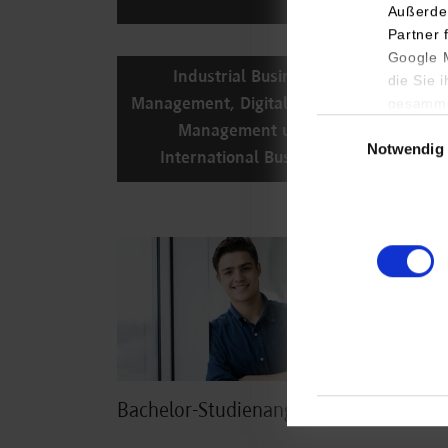
Außerde
Partner 
Google M
Industrial Business
R
die Sie 
gesamme
Management, Digital Business
Einwilligungsauswa
Management und
Notwendig
International Business
Zum Bachelor-Studienangebot
Zum Pr
©
Bachelor-Studienangebot
Prüf