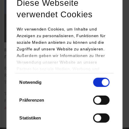
Diese Webseite
verwendet Cookies
Wir verwenden Cookies, um Inhalte und
Anzeigen zu personalisieren, Funktionen für
soziale Medien anbieten zu können und die
Zugriffe auf unsere Website zu analysieren.
Referentin für Forschung, Transfer und Internationales der
Außerdem geben wir Informationen zu Ihrer
Fakultät für Wirtschaft & Gesundheit
Verwendung unserer Website an unsere
Partner für soziale Medien, Werbung und
Rotebühlplatz 41
Analysen weiter. Unsere Partner (u.a.
Raum: 110/3
Einwilligungsauswahl
Notwendig
YouTube, Google Maps) führen diese
70178
Stuttgart
Informationen möglicherweise mit weiteren
Tel.:
0711/1849-4604
Daten zusammen, die Sie ihnen bereitgestellt
Präferenzen
Fax: 0711/1849-504
haben oder die sie im Rahmen Ihrer Nutzung
annette.herzog@dhbw-stuttgart.de
der Dienste gesammelt haben.
Statistiken