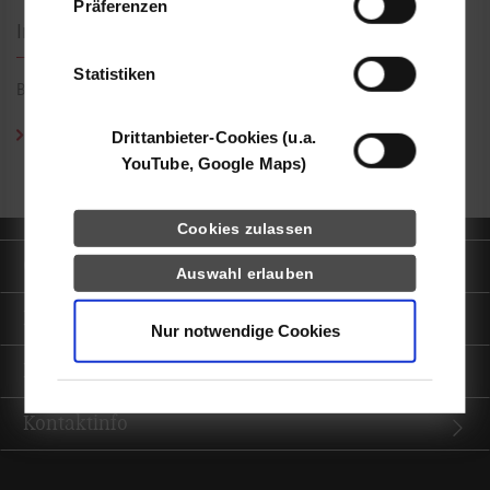
Präferenzen
haben oder die sie im Rahmen Ihrer Nutzung
Interesse?
der Dienste gesammelt haben.
Statistiken
Bei Fragen wenden Sie sich bitte an:
Judit Klein-Wiele, M.Ed.
/ Tel.:
0711/1849-159
/ E-Mail:
Drittanbieter-Cookies (u.a.
judit.klein-wiele@dhbw-stuttgart.de
YouTube, Google Maps)
Cookies zulassen
Quicklinks
Auswahl erlauben
Informationen für
Nur notwendige Cookies
Portale
Kontaktinfo