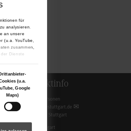
s
nktionen für
zu analysieren.
e an unsere
er (u.a. YouTube,
 Daten zusammen,
 der Dienste
Drittanbieter-
Cookies (u.a.
Kontaktinfo
uTube, Google
Maps)
Ansprechpersonen
info@dhbw-stuttgart.de
Standorte in Stuttgart
DHBW Stuttgart
ies zulassen