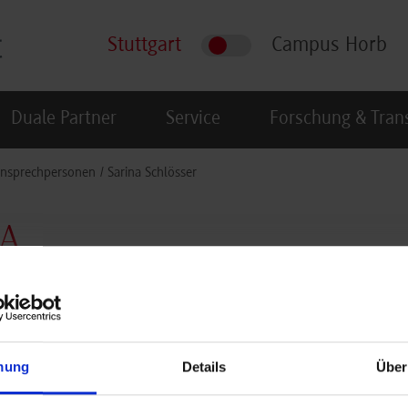
Stuttgart
Campus Horb
Duale Partner
Service
Forschung & Tran
nsprechpersonen
Sarina Schlösser
A.
rbeiterin im Auslandsamt
bühlstraße 133
: 1.10
mung
Details
Über
97
Stuttgart