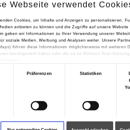
se Webseite verwendet Cookie
0711/1849-591
 0711/1849-765
enden Cookies, um Inhalte und Anzeigen zu personalisieren, Fu
na.schloesser@dhbw-stuttgart.de
Medien anbieten zu können und die Zugriffe auf unsere Website 
m geben wir Informationen zu Ihrer Verwendung unserer Websit
für soziale Medien, Werbung und Analysen weiter. Unsere Partn
aps) führen diese Informationen möglicherweise mit weiteren
ihnen bereitgestellt haben oder die sie im Rahmen Ihrer Nutzung
lt haben.
hl
Präferenzen
Statistiken
ormationen für
Portale
Yo
Studierendenportale
ninteressierte
moodle
rende
Dualis
Partner
Intranet / Sharepoint
ozierende
Nur notwendige Cookies
Auswahl erlauben
Cook