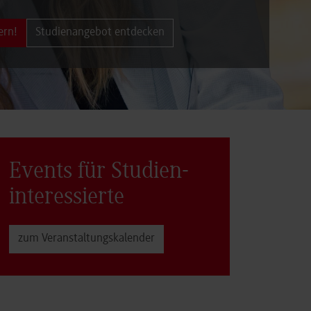
ern!
Studienangebot entdecken
Events für Studien­
interessierte
zum Veranstaltungs­kalender