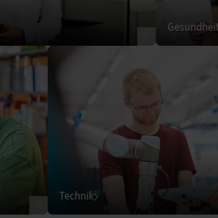
Gesundhei
©
Technik
©