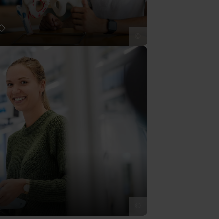
t
©
©