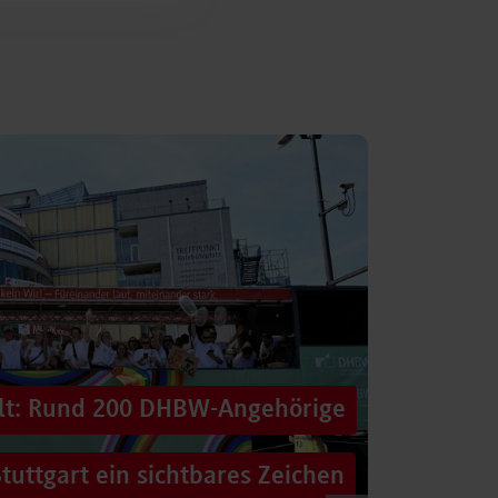
alt: Rund 200 DHBW-Angehörige
tuttgart ein sichtbares Zeichen