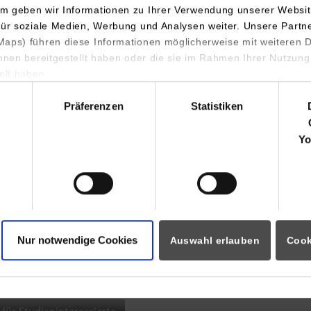
m geben wir Informationen zu Ihrer Verwendung unserer Websit
INDIS-Infoveranstaltung für
für soziale Medien, Werbung und Analysen weiter. Unsere Partn
aps) führen diese Informationen möglicherweise mit weiteren
Studierende
ihnen bereitgestellt haben oder die sie im Rahmen Ihrer Nutzung
lt haben.
hl
Präferenzen
Statistiken
07.09.2026
18:00 Uhr
Yo
Online INDIS-Infoveranstaltung für
Studierende
Nur notwendige Cookies
Auswahl erlauben
Cook
Zum Event