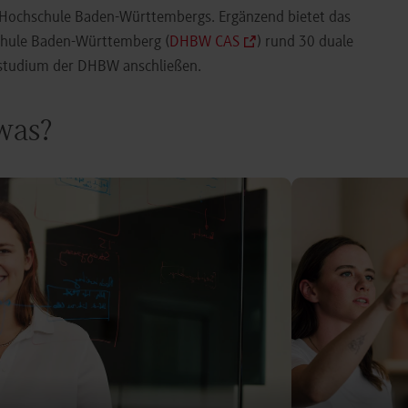
e Hochschule Baden-Württembergs. Ergänzend bietet das
chule Baden-Württemberg (
DHBW CAS
) rund 30 duale
orstudium der DHBW anschließen.
 was?