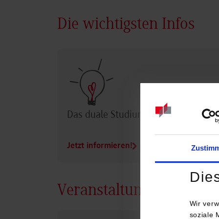
Die wichtigsten Infos
Das duale Studium im Überblick
Jetzt informieren!
Zustim
Die
Veranstaltungen
Wir verw
soziale 