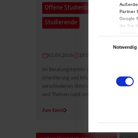
Außerde
Offene Studienberatung für
Partner 
Google M
Studierende
die Sie 
gesamme
Einwilligungsauswa
Notwendig
02.09.2026
18:00 Uhr
Im Beratungstermin erhalten Studierende
Orientierung und Informationen zu
verschiedenen Unterstützungsmöglichkeiten
und Themen rund um das Studium.
Zum Event