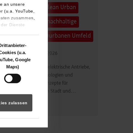
e an unsere
Technologietag: Clean Urban
er (u.a. YouTube,
 Daten zusammen,
Transportation – nachhaltige
 der Dienste
Mobilität im (sub)urbanen Umfeld
Drittanbieter-
Cookies (u.a.
16.09.2026 - 17.09.2026
uTube, Google
Maps)
Im Mittelpunkt stehen elektrische Antriebe,
moderne Batterietechnologien und
innovative Fahrzeugkonzepte für
nachhaltige Mobilität in Stadt und…
ies zulassen
Zum Event