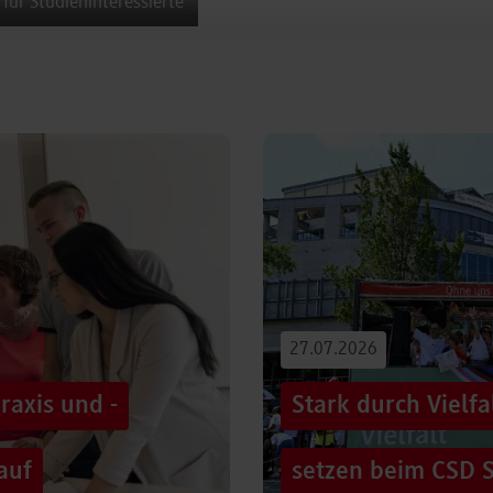
 für Studieninteressierte
27.07.2026
raxis und -
Stark durch Vielf
auf
setzen beim CSD S