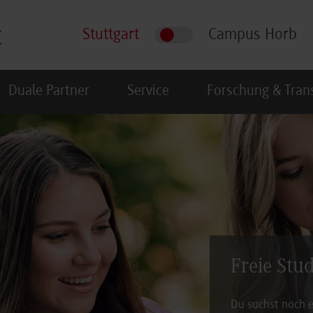
Stuttgart
Campus Horb
Duale Partner
Service
Forschung & Tran
Freie Stu
Du suchst noch e