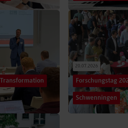
iterentwicklung
Hunderttausende Menschen
estaltung von
Stuttgarter Innenstadt. Mi
Truck, eine große…
Beitrag lesen
20.07.2026
„Transformation
Forschungstag 20
Schwenningen
er sich Technologien, Märkte
Grenzen überschreiten – un
mer schneller verändern?
dem Motto „crossing lines
Forschungstag in…