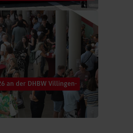
©
 säumten am Samstag die Straßen der
tten im farbenfrohen Zug: ein eigener DHBW-
26 an der DHBW Villingen-
©
d dennoch eine Verbindung schaffen, mit
 – connecting minds“ hat der DHBW-