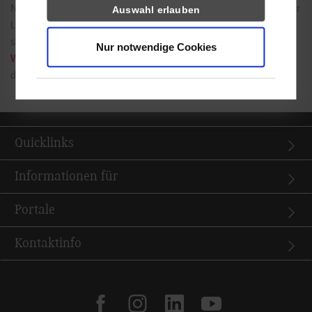
Nach der Auswahl der Hochschule werden Sie dann automatisch zur
Auswahl erlauben
Login-Seite über Shibboleth weiter geleitet, d.h. die Anmeldung
sieht genauso aus, wie die Anmeldung an
Moodle
oder
Nur notwendige Cookies
Webmail
. Bitte beachten Sie auch die Hinweise zum Zugang zu
den
Datenbanken / E-Book Angeboten des IT Service Centers
.
Quicklinks
Informationen für
Portale
Kontaktinfo
facebook
instagram
linkedin
youtube