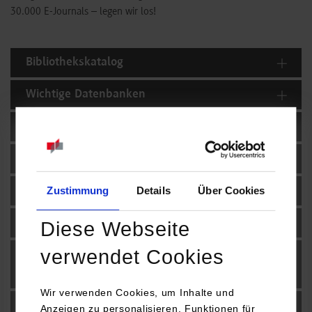
30.000 E-Journals – legen wir los!
Bibliothekskatalog
Wichtige Datenbanken
DBIS (alle Fachdatenbanken)
Zeitschriften
Zustimmung
Details
Über Cookies
Google Scholar
Deutschlandweite Bibliothekssuche
Diese Webseite
verwendet Cookies
Künstliche Intelligenz (KI) in der
Literatursuche
Wir verwenden Cookies, um Inhalte und
Externer Zugang zu E-Ressourcen
Anzeigen zu personalisieren, Funktionen für