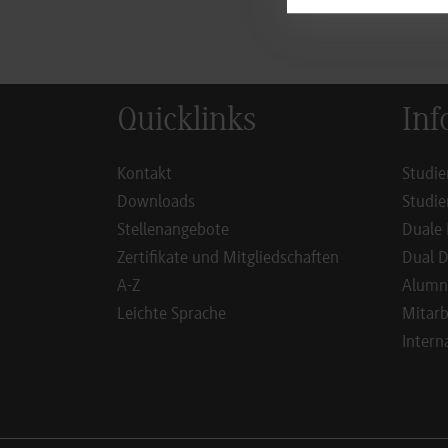
Quicklinks
Inf
Kontakt
Studie
Downloads
Studie
Stellenangebote
Duale 
Zertifikate und Mitgliedschaften
Dual D
A-Z
Alumn
Leichte Sprache
Mitarb
Intern