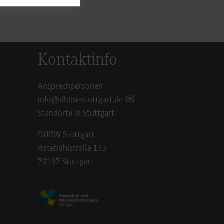
 (PDF)
Kontaktinfo
Ansprechpersonen
info@dhbw-stuttgart.de
Standorte in Stuttgart
DHBW Stuttgart
Rotebühlstraße 133
70197 Stuttgart