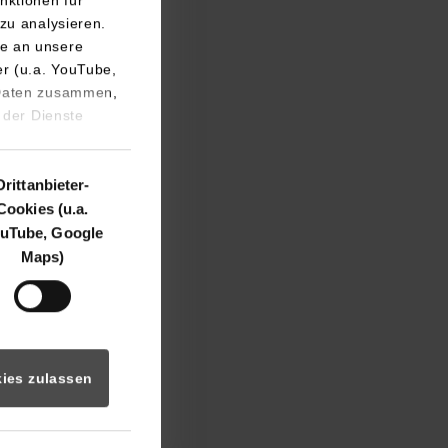
nktionen für
zu analysieren.
e an unsere
er (u.a. YouTube,
 Daten zusammen,
 der Dienste
Drittanbieter-
ebühr gemäß
Cookies (u.a.
rhoben. Mit
uTube, Google
er vormaligen
Maps)
chen Grad.
A)“, die
 dem Erwerb des
h nicht eine
ies zulassen
bunden.