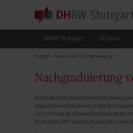
Skip to main content
DHBW Stuttgart
Studium
You are here:
Stuttgart
Service
A-Z
Nachgraduierung
Nachgraduierung v
Die Duale Hochschule Baden-Württemberg kann d
abgeschlossenen Studiums an den Berufsakade
zur Errichtung der Dualen Hochschule Baden-W
Hochschule (DH)“ und mit Angabe der Fachric