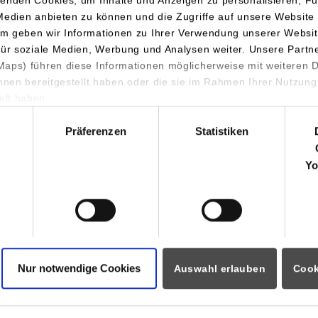
enden Cookies, um Inhalte und Anzeigen zu personalisieren, Fu
Medien anbieten zu können und die Zugriffe auf unsere Website 
gesendet werden:
m geben wir Informationen zu Ihrer Verwendung unserer Websit
DHBW Stuttgart
für soziale Medien, Werbung und Analysen weiter. Unsere Partn
aps) führen diese Informationen möglicherweise mit weiteren
z. Hd. Frau Feldmann
ihnen bereitgestellt haben oder die sie im Rahmen Ihrer Nutzung
Rotebühlstraße 133
lt haben.
70197 Stuttgart
hl
Präferenzen
Statistiken
Für die Ausstellung der Urkunde wird eine G
unserer
Gebührenordnung/Gebührensatzung
e
Yo
der Nachgraduierung erwirbt der Absolvent d
Berufsakademie einen vollwertigen akademis
Dieser ersetzt die alte Bezeichnung „Diplom (B
deshalb nicht mehr geführt werden darf. Mit
Hochschulabschlusses „Diplom (DH)“ ist jedoc
Nur notwendige Cookies
Auswahl erlauben
Cook
Umwandlung in einen Bachelorabschluss ver
Formular Nachgraduierung