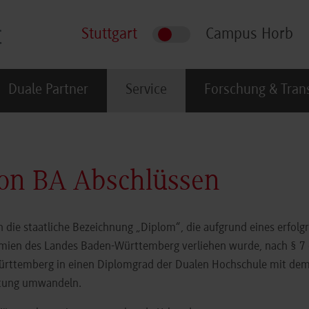
Stuttgart
Campus Horb
Duale Partner
Service
Forschung & Tran
on BA Abschlüssen
ie staatliche Bezeichnung „Diplom“, die aufgrund eines erfolgr
mien des Landes Baden-Württemberg verliehen wurde, nach § 7 
ürttemberg in einen Diplomgrad der Dualen Hochschule mit dem
htung umwandeln.