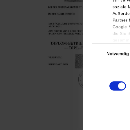
Wir verw
soziale 
Außerde
Partner 
Google M
die Sie 
gesamme
Einwilligungsauswa
Notwendig