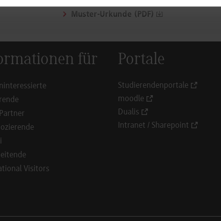
Leitfaden Nachgraduierung inkl. Antrag
Muster-Urkunde (PDF)
ormationen für
Portale
Studierendenportale
ninteressierte
moodle
rende
Dualis
Partner
Intranet / Sharepoint
ozierende
i
eitende
ational Visitors