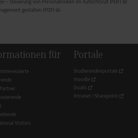
ie – Steuerung von Personalrisiken im Aufsichtsrat (PDF)
nagement gestalten (PDF)
ormationen für
Portale
Studierendenportale
ninteressierte
moodle
rende
Dualis
Partner
Intranet / Sharepoint
ozierende
i
eitende
ational Visitors