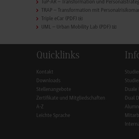
TuP-AR – Transformation und Personalstrateg
TRAP – Transformation mit Personalrisikoma
Triple eCar (PDF)
UML – Urban Mobility Lab (PDF)
Quicklinks
Inf
Kontakt
Studie
Downloads
Studie
Stellenangebote
Duale 
Zertifikate und Mitgliedschaften
Dual D
A-Z
Alumn
Leichte Sprache
Mitarb
Intern