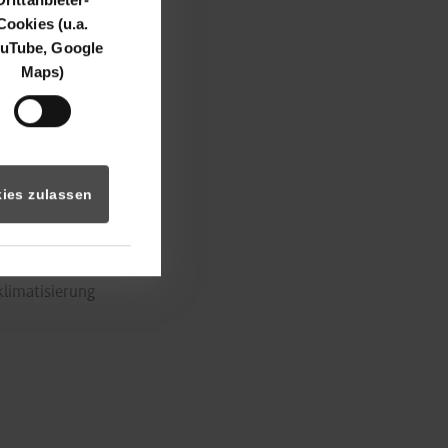
ng (PDF)
Cookies (u.a.
uTube, Google
Maps)
s and potentials
ies zulassen
 Schaltgetriebe
zeugen
klimatisierung