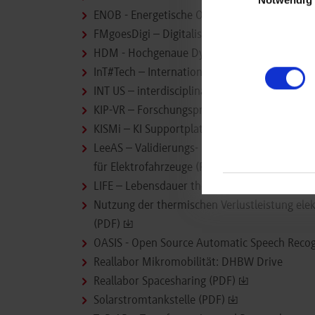
ENOB - Energetische Optimierung einer Bren
FMgoesDigi – Digitalisierung von Servicepro
HDM - Hochgenaue Dynamik-Modelle von Ve
InT#Tech – Internationalization and transfer o
INT US – interdisciplinary united study
KIP-VR – Forschungsprojekt KI-basierte Punk
KISMi – KI Supportplattform Mittelstand
LeeAS – Validierungs- und Entwicklungsumgeb
für Elektrofahrzeuge (PDF)
LIFE – Lebensdauer thermischer Interfacemate
Nutzung der thermischen Verlustleistung ele
(PDF)
OASIS - Open Source Automatic Speech Recogn
Reallabor Mikromobilität: DHBW Drive
Reallabor Spacesharing (PDF)
Solarstromtankstelle (PDF)