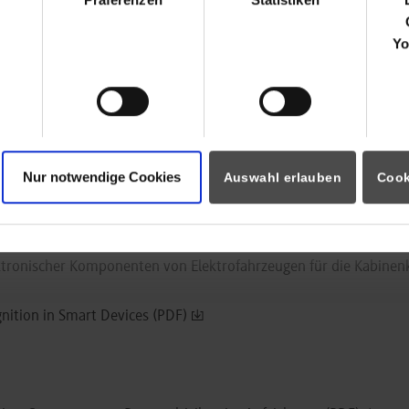
nkammereinheit mit Wärmeübertrager für die Karosserietrocknu
Yo
zessen im Facility Management
rbindungselementen (PDF)
f dual study models in Europe: scientific expectations, challenge
twolkenanalyse und webbasierte VR-Visualisierung (PDF)
Nur notwendige Cookies
Auswahl erlauben
Cook
ung für leise Antriebseinheiten mit höchstem Wirkungsgrad und
rialien für die Kühlung von 48 V-Batterien in Mild-Hybrid-Fahr
ktronischer Komponenten von Elektrofahrzeugen für die Kabinen
ition in Smart Devices (PDF)