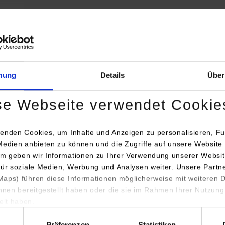
 für industrielle Anwendung (CERS4I)
sition from Industry 4.0 towards Industry
mung
Details
Über
se Webseite verwendet Cookie
enden Cookies, um Inhalte und Anzeigen zu personalisieren, Fu
Medien anbieten zu können und die Zugriffe auf unsere Website 
m geben wir Informationen zu Ihrer Verwendung unserer Websit
für soziale Medien, Werbung und Analysen weiter. Unsere Partn
aps) führen diese Informationen möglicherweise mit weiteren
Mobility (PDF)
ihnen bereitgestellt haben oder die sie im Rahmen Ihrer Nutzung
lt haben.
hl
Präferenzen
Statistiken