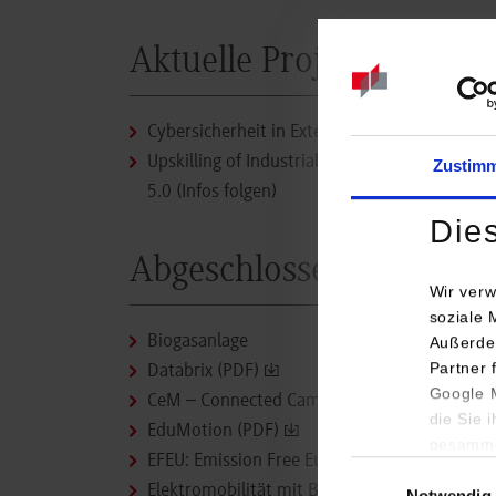
Aktuelle Projekte
Cybersicherheit in Extended-Reality-Systemen
Upskilling of Industrial Engineers in the tran
Zustim
5.0 (Infos folgen)
Die
Abgeschlossene Projekte
Wir verw
soziale 
Biogasanlage
Außerde
Partner 
Databrix (PDF)
Google M
CeM – Connected Campus with emission-free 
die Sie 
EduMotion (PDF)
gesamme
EFEU: Emission Free European Universities
Einwilligungsauswa
Elektromobilität mit Brennstoffzellen (PDF)
Notwendig