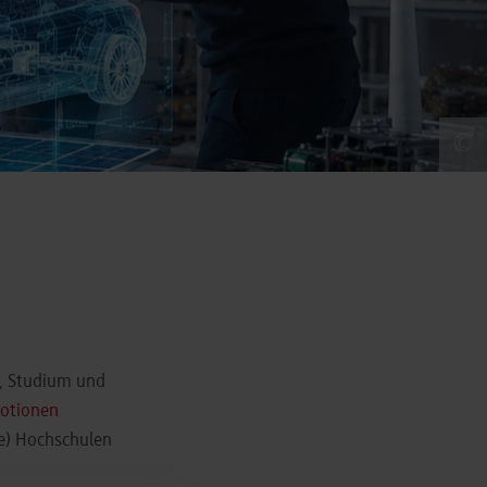
©
g, Studium und
otionen
le) Hochschulen