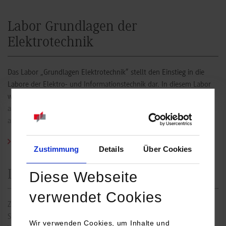
Labor Grundlagen der
Elektrotechnik
Das Labor „Grundlagen Elektrotechnik” stellt den Einstieg in die
Labore der Elektro- und Informationstechnik dar. In diesem Labor
werden die grundlegenden Kenntnisse und Fertigkeiten vermittelt,
auf denen die spezialisierten Labore ab dem vierten Semester
aufbauen.
Zum Labor Grundlagen der Elektrotechnik
Zustimmung
Details
Über Cookies
Labor Digitale Systeme
Diese Webseite
verwendet Cookies
Zeitdiskrete Systeme spielen in elektrischen und mechatronischen
Systemen eine wichtige Rolle. Ziel der Laborübungen ist es, das
Wir verwenden Cookies, um Inhalte und