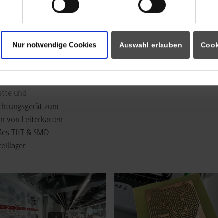
tzierungsautomat
ueller
ablonendrucker
low Ofen
Nur notwendige Cookies
Auswahl erlauben
Cook
- Bohrplotter
erplattendrucker
era V-One
ette und
ichtungsgerät zum
n von Leiterkarten
ßes THT & SMD
eillager
arger version for:
Show larger version for: