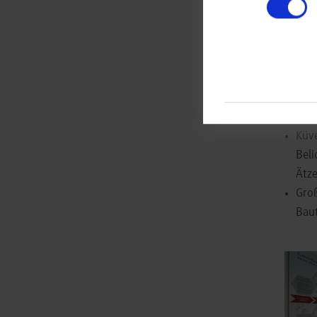
Pla
Man
Sch
Ref
Fräs
Leit
volt
Küv
Bel
Ätze
Gro
Baut
Show l