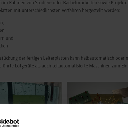
 im Rahmen von Studien- oder Bachelorarbeiten sowie Projekte
platten mit unterschiedlichsten Verfahren hergestellt werden:
n,
en,
ern und
cken
stückung der fertigen Leiterplatten kann halbautomatisch oder
führte Lötgeräte als auch teilautomatisierte Maschinen zum Ein
arger version for:
Show larger version for: