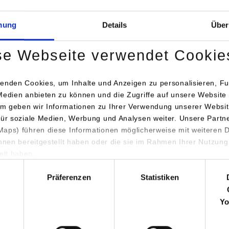
stattung
Grüß
mung
Details
Über
se Webseite verwendet Cookie
Lötarbeitsplätze
enden Cookies, um Inhalte und Anzeigen zu personalisieren, Fu
raturarbeitsplatz
Medien anbieten zu können und die Zugriffe auf unsere Website 
Martin Rework
m geben wir Informationen zu Ihrer Verwendung unserer Websit
für soziale Medien, Werbung und Analysen weiter. Unsere Partn
ion
aps) führen diese Informationen möglicherweise mit weiteren
rauchabsaugung
ihnen bereitgestellt haben oder die sie im Rahmen Ihrer Nutzung
arloses Mikroskop
lt haben.
bis 8x
hl
größerung)
Präferenzen
Statistiken
How an el
bautomatische
cards PC
Yo
tückungsanlage