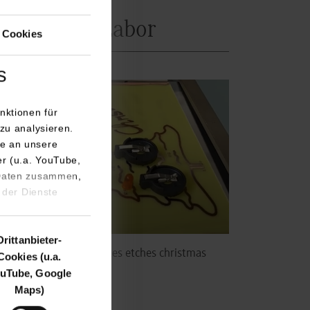
e aus dem Labor
 Cookies
s
nktionen für
zu analysieren.
e an unsere
er (u.a. YouTube,
 Daten zusammen,
 der Dienste
Drittanbieter-
ectronics engineer writes etches christmas
Cookies (u.a.
Bs
uTube, Google
Maps)