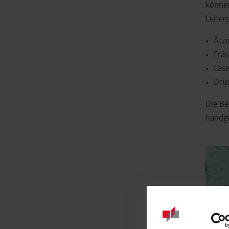
können
Leiter
Ätze
Fräs
Las
Dru
Die Be
handge
Show l