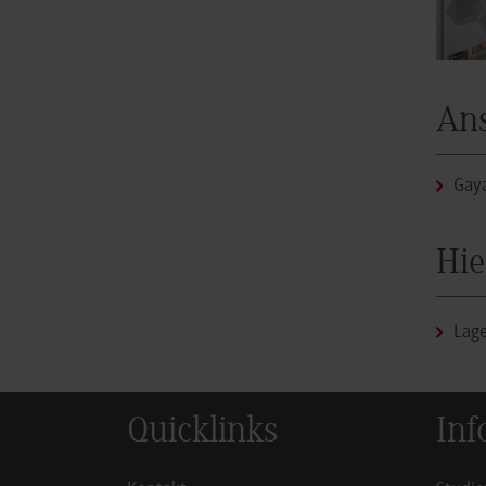
An
Gay
Hie
Lage
Quicklinks
Inf