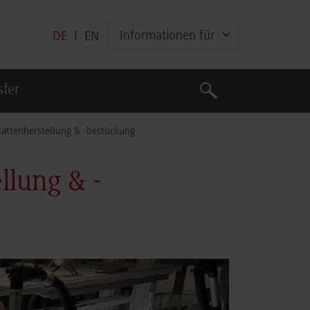
Informationen für
DE
|
EN
Suche
sfer
Suche
lattenherstellung & -bestückung
llung & -