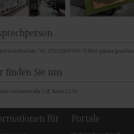
sprechperson
ane Gruschtschak
/ Tel.:
0711/1849-652
/ E-Mail:
gayane.gruscht
r finden Sie uns
plan Lerchenstraße 1
,
Raum C2.14
ormationen für
Portale