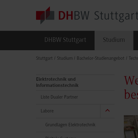
Skip to main content
DHBW Stuttgart
Studium
You are here:
Stuttgart
Studium
Bachelor-Studienangebot
Tech
We
Elektrotechnik und
Informationstechnik
be
Liste Dualer Partner
Labore
Grundlagen Elektrotechnik