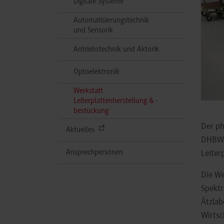
Digitale Systeme
Automatisierungstechnik
und Sensorik
Antriebstechnik und Aktorik
Optoelektronik
Werkstatt
Leiterplattenherstellung & -
(aktuell)
bestückung
Der ph
Aktuelles
DHBW S
Ansprechpersonen
Leiter
Die We
Spektr
Ätzlab
Wirtsc