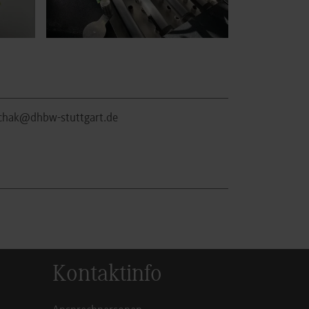
schak@dhbw-stuttgart.de
Kontaktinfo