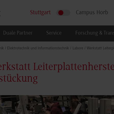
Stuttgart
Campus Horb
Duale Partner
Service
Forschung & Tran
nik
Elektrotechnik und Informationstechnik
Labore
Werkstatt Leiterp
rkstatt Leiterplattenherste
stückung