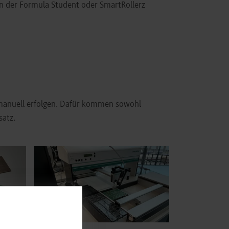
n der Formula Student oder SmartRollerz
 manuell erfolgen. Dafür kommen sowohl
satz.
Show larger version for: