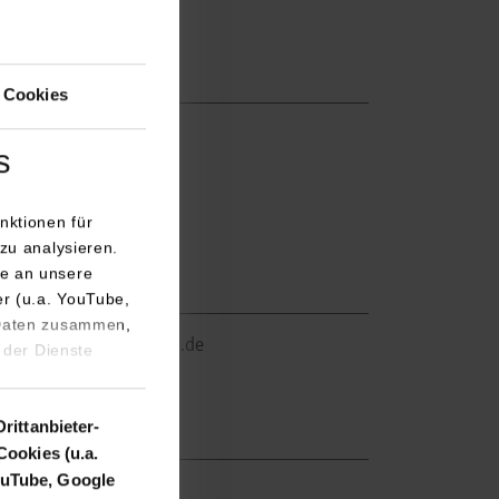
 Cookies
s
nktionen für
zu analysieren.
e an unsere
er (u.a. YouTube,
 Daten zusammen,
weigel@dhbw-stuttgart.de
 der Dienste
Drittanbieter-
Cookies (u.a.
uTube, Google