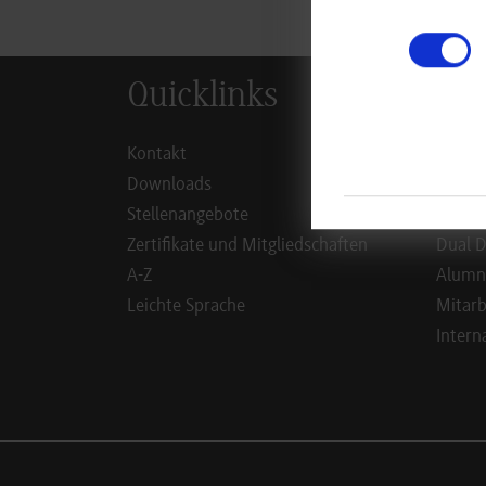
Quicklinks
Inf
Kontakt
Studie
Downloads
Studie
Stellenangebote
Duale 
Zertifikate und Mitgliedschaften
Dual D
A-Z
Alumn
Leichte Sprache
Mitarb
Intern