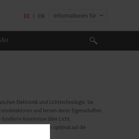
Informationen für
DE
|
EN
Suche
sfer
Suche
wischen Elektronik und Lichttechnologie. Sie
 Fotodetektoren und lernen deren Eigenschaften
undierte Kenntnisse über Licht,
 Das Labor bereitet sie optimal auf die
er Industrie vor.