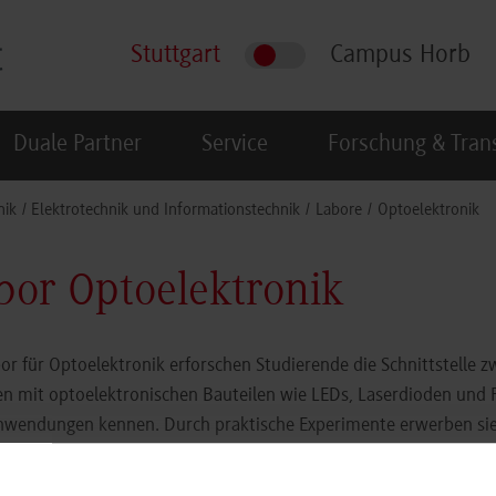
Stuttgart
Campus Horb
Duale Partner
Service
Forschung & Tran
nik
Elektrotechnik und Informationstechnik
Labore
Optoelektronik
bor Optoelektronik
or für Optoelektronik erforschen Studierende die Schnittstelle z
en mit optoelektronischen Bauteilen wie LEDs, Laserdioden und
wendungen kennen. Durch praktische Experimente erwerben sie f
ausbreitung sowie über Signalübertragung in optischen Systemen.
forderungen der modernen optoelektronischen Technologien in d