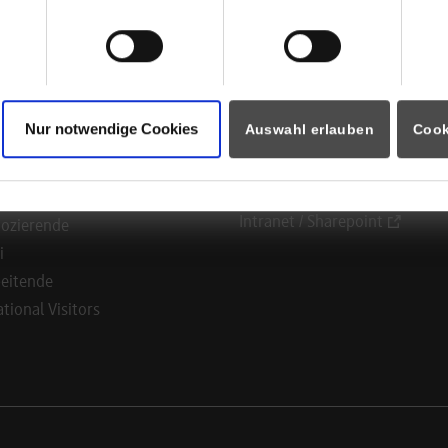
ormationen für
Portale
Nur notwendige Cookies
Auswahl erlauben
Cook
Studierendenportale
ninteressierte
moodle
rende
Dualis
Partner
Intranet / Sharepoint
ozierende
i
eitende
ational Visitors