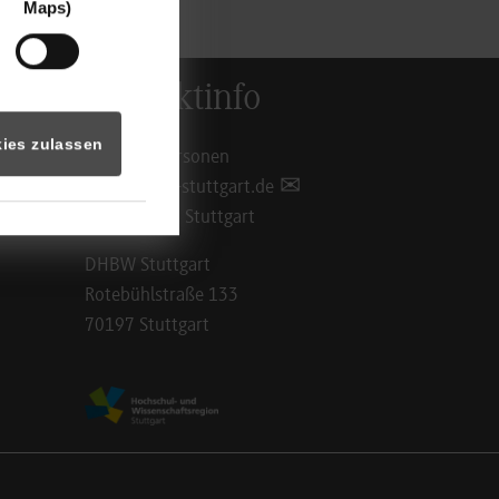
Maps)
Kontaktinfo
ies zulassen
Ansprechpersonen
info@dhbw-stuttgart.de
Standorte in Stuttgart
DHBW Stuttgart
Rotebühlstraße 133
70197 Stuttgart