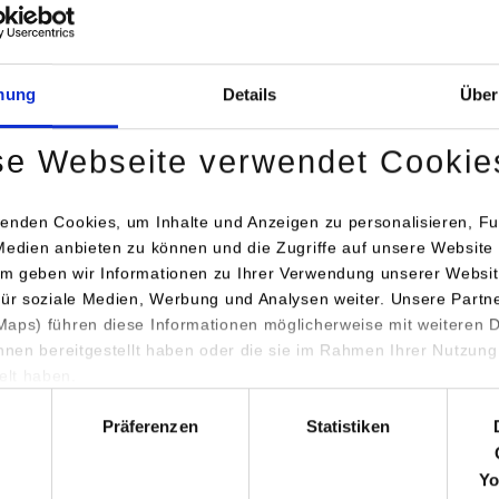
stattung
mung
Details
Über
en, Prismen, Spiegel
se Webseite verwendet Cookie
lloskope
ktrometer
enden Cookies, um Inhalte und Anzeigen zu personalisieren, Fu
Medien anbieten zu können und die Zugriffe auf unsere Website 
sprechperson
m geben wir Informationen zu Ihrer Verwendung unserer Websit
für soziale Medien, Werbung und Analysen weiter. Unsere Partn
aps) führen diese Informationen möglicherweise mit weiteren
.-Ing. (FH) Michael Weigel
/ Tel.:
0711/1849-612
/ E-Mail:
michael.
ihnen bereitgestellt haben oder die sie im Rahmen Ihrer Nutzung
lt haben.
hl
r finden Sie uns
Präferenzen
Statistiken
Yo
eplan Lerchenstraße 1, Räume C2.10 und C2.11