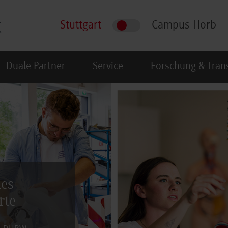
Stuttgart
Campus Horb
Duale Partner
Service
Forschung & Tran
les
rte