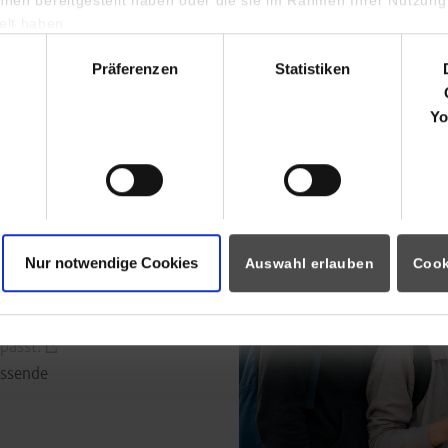
Zulassung zum Studium
lt haben.
erhalten
hl
Infos für künftige Erstsemester
Präferenzen
Statistiken
Yo
nde
Nur notwendige Cookies
Auswahl erlauben
Cook
in duales
passt.
assende