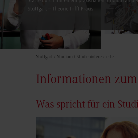
Starte durch mit einem praxisnahen Studium an d
Stuttgart – Theorie trifft Praxis.
You are here:
Stuttgart
Studium
Studieninteressierte
Informationen zum
Was spricht für ein Stu