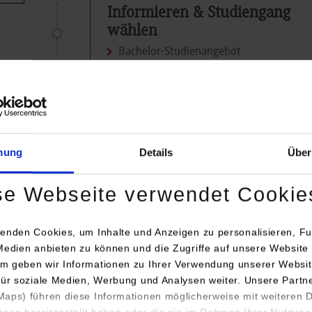
Informieren & Studiengang
wählen
Bachelor-Studienangebot
mung
Details
Über
Studienvertrag
DHBW Studienvertrag mit dem Dualen
se Webseite verwendet Cookie
Partner abschließen
enden Cookies, um Inhalte und Anzeigen zu personalisieren, Fu
Medien anbieten zu können und die Zugriffe auf unsere Website 
m geben wir Informationen zu Ihrer Verwendung unserer Websit
für soziale Medien, Werbung und Analysen weiter. Unsere Partn
aps) führen diese Informationen möglicherweise mit weiteren
ihnen bereitgestellt haben oder die sie im Rahmen Ihrer Nutzung