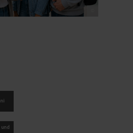
©
ni
e und