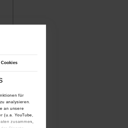
 Cookies
s
nktionen für
zu analysieren.
e an unsere
er (u.a. YouTube,
 Daten zusammen,
 der Dienste