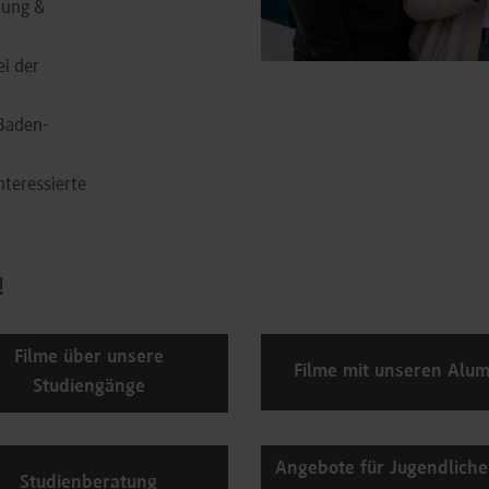
tung &
ei der
 Baden-
nteressierte
!
Filme über unsere
Filme mit unseren Alum
Studiengänge
Angebote für Jugendlich
Studienberatung