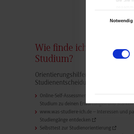
gesamme
Einwilligungsauswa
Notwendig
Wie finde ich das passe
Studium?
Orientierungshilfen für deine
Studienentscheidung.
Online-Self-Assessment (OSA) entdecke, ob e
Studium zu deinen Erwartungen und Stärken 
www.was-studiere-ich.de – Interessen und p
Studiengänge entdecken
Selbsttest zur Studienorientierung