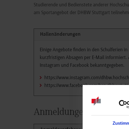
Studierende und Bedienstete anderer Hochschul
am Sportangebot der DHBW Stuttgart teilnehm
Hallenänderungen
Einige Angebote finden in den Schulferien in
kurzfristigen Absagen per E-Mail informiert
Instagram und Facebook bekanntgegeben.
https://www.instagram.com/dhbw.hochsch
https://www.facebook.com/hsp.dhbwstutt
Anmeldungen
Zustim