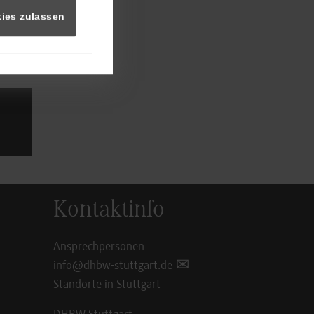
ies zulassen
Kontaktinfo
Ansprechpersonen
info@dhbw-stuttgart.de
Standorte in Stuttgart