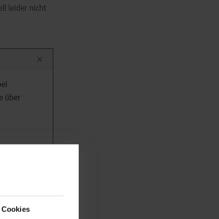
l leider nicht
bei
e über
 Cookies