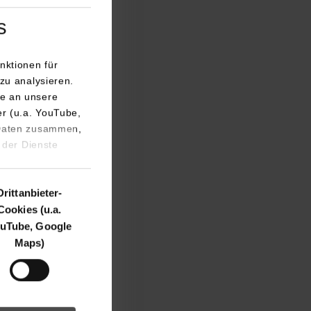
s
nktionen für
zu analysieren.
e an unsere
er (u.a. YouTube,
 Daten zusammen,
 der Dienste
Drittanbieter-
Cookies (u.a.
uTube, Google
Maps)