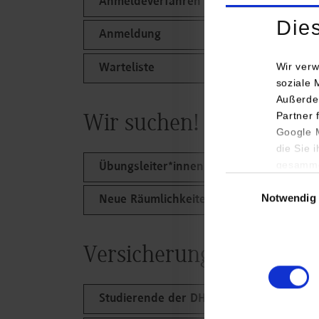
Anmeldeverfahren
Die
Anmeldung
Wir verw
Warteliste
soziale 
Außerde
Partner 
Wir suchen!
Google M
die Sie 
gesamme
Übungsleiter*innen sowie neue Angebot
Einwilligungsauswa
Notwendig
Neue Räumlichkeiten
Versicherungsschutz un
Studierende der DHBW Stuttgart