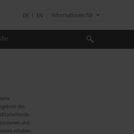
Informationen für
DE
|
EN
Suche
sfer
Suche
ierte
ngebote des
 Mitarbeitende
xkursionen und
steten erhoben.