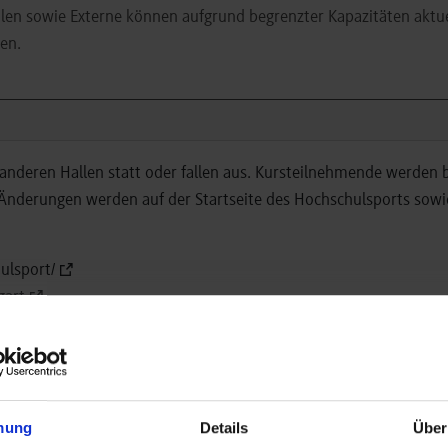
en sowie Externe können aufgrund begrenzter Kapazitäten aktuel
en.
 anderen Hallen statt oder fallen aus. Kursteilnehmende werden 
. Änderungen werden auf der Startseite des Hochschulsports sowi
ulsport/
gart
mung
Details
Über