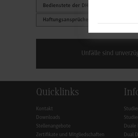
Bedienstete der DHBW Stuttgart sowie 
Haftungsansprüche
Unfälle sind unverzü
Quicklinks
Inf
Kontakt
Studie
Downloads
Studie
Stellenangebote
Duale 
Zertifikate und Mitgliedschaften
Dual D