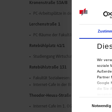
Kronenstraße 53A/B
PC-Arbeitsplätze in der Bibliothek
Lerchenstraße 1
Zustim
PC-Räume der Fakultät Technik
Die
Rotebühlplatz 41/1
Studiengang Wirtschaftsinformatik: Räume 3
Wir verw
soziale 
Rotebühlstraße 131
Außerde
Partner 
Fakultät Sozialwesen: Raum 320
Google M
Internet-Cafe in der Bibliothek im Erdgeschos
die Sie 
gesamme
Theodor-Heuss-Straße 2
Einwilligungsauswa
Notwendig
Internet-Cafe im 1. OG