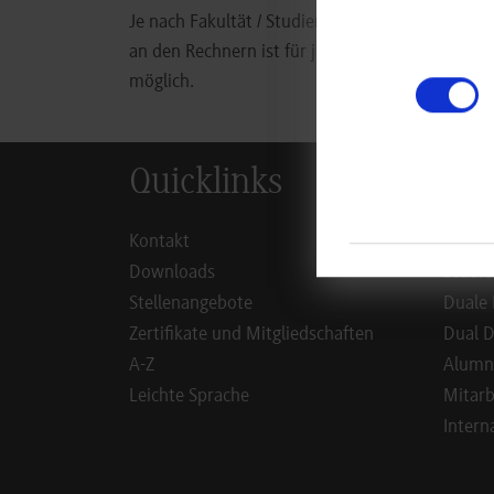
Je nach Fakultät / Studiengang sind die Übung
an den Rechnern ist für jeden Studierenden un
möglich.
Quicklinks
Inf
Kontakt
Studie
Downloads
Studie
Stellenangebote
Duale 
Zertifikate und Mitgliedschaften
Dual D
A-Z
Alumn
Leichte Sprache
Mitarb
Intern