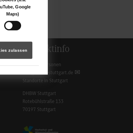
. Die Anmeldung
uTube, Google
Maps)
 Lehrenetz
Kontaktinfo
ies zulassen
Ansprechpersonen
info@dhbw-stuttgart.de
Standorte in Stuttgart
DHBW Stuttgart
Rotebühlstraße 133
70197 Stuttgart