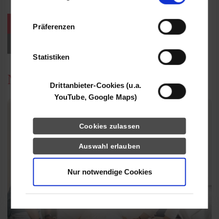
Informationen möglicherweise mit weiteren
Daten zusammen, die Sie ihnen bereitgestellt
weitere Veranstaltungen / Termine
Präferenzen
haben oder die sie im Rahmen Ihrer Nutzung
der Dienste gesammelt haben.
Events für Studieninteressierte
Statistiken
News
Drittanbieter-Cookies (u.a.
YouTube, Google Maps)
Cookies zulassen
Auswahl erlauben
Nur notwendige Cookies