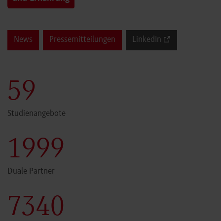
News
Pressemitteilungen
LinkedIn
60
Studienangebote
2000
Duale Partner
7341