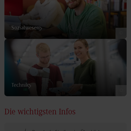
Sozialwesen
©
Technik
©
Die wichtigsten Infos