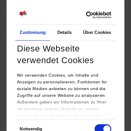
07.09.2026
18:00 Uhr
Online INDIS-Infoveranstaltung für Studierende
Zum Event
Zustimmung
Details
Über Cookies
Diese Webseite
Technologietag: Clean Urban Transportation –
verwendet Cookies
nachhaltige Mobilität im (sub)urbanen Umfeld
Wir verwenden Cookies, um Inhalte und
16.09.2026 - 17.09.2026
Anzeigen zu personalisieren, Funktionen für
soziale Medien anbieten zu können und die
Im Mittelpunkt stehen elektrische Antriebe, moderne
Zugriffe auf unsere Website zu analysieren.
Batterietechnologien und innovative Fahrzeugkonzepte für
Außerdem geben wir Informationen zu Ihrer
nachhaltige Mobilität in Stadt und…
Verwendung unserer Website an unsere
Partner für soziale Medien, Werbung und
Zum Event
Analysen weiter. Unsere Partner (u.a.
Einwilligungsauswahl
Notwendig
YouTube, Google Maps) führen diese