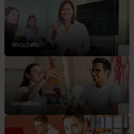
Wirtschaft
©
Gesundheit
©