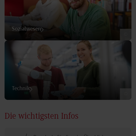
Sozialwesen
©
Technik
©
Die wichtigsten Infos