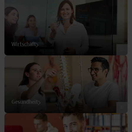
Wirtschaft
©
Gesundheit
©