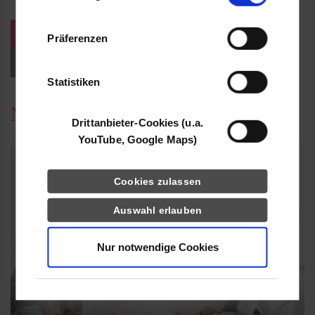
Informationen möglicherweise mit weiteren
Daten zusammen, die Sie ihnen bereitgestellt
weitere Veranstaltungen / Termine
Präferenzen
haben oder die sie im Rahmen Ihrer Nutzung
der Dienste gesammelt haben.
Events für Studieninteressierte
Statistiken
News
Drittanbieter-Cookies (u.a.
YouTube, Google Maps)
Cookies zulassen
Auswahl erlauben
Nur notwendige Cookies