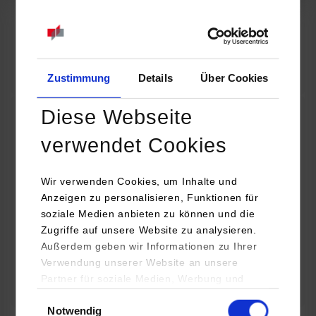
07.09.2026
18:00 Uhr
Online INDIS-Infoveranstaltung für Studierende
Zum Event
Zustimmung
Details
Über Cookies
Diese Webseite
Technologietag: Clean Urban Transportation –
verwendet Cookies
nachhaltige Mobilität im (sub)urbanen Umfeld
Wir verwenden Cookies, um Inhalte und
16.09.2026 - 17.09.2026
Anzeigen zu personalisieren, Funktionen für
soziale Medien anbieten zu können und die
Im Mittelpunkt stehen elektrische Antriebe, moderne
Zugriffe auf unsere Website zu analysieren.
Batterietechnologien und innovative Fahrzeugkonzepte für
Außerdem geben wir Informationen zu Ihrer
nachhaltige Mobilität in Stadt und…
Verwendung unserer Website an unsere
Partner für soziale Medien, Werbung und
Zum Event
Analysen weiter. Unsere Partner (u.a.
Einwilligungsauswahl
Notwendig
YouTube, Google Maps) führen diese