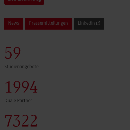
News
Pressemitteilungen
LinkedIn
60
Studienangebote
2000
Duale Partner
7341