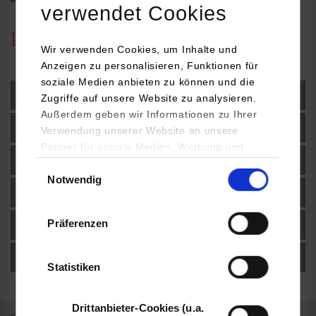
verwendet Cookies
Details zum Studium
Wir verwenden Cookies, um Inhalte und
Anzeigen zu personalisieren, Funktionen für
soziale Medien anbieten zu können und die
Studienziele
Zugriffe auf unsere Website zu analysieren.
Außerdem geben wir Informationen zu Ihrer
Studieninhalte
Verwendung unserer Website an unsere
Partner für soziale Medien, Werbung und
Studienverlauf und Downloads
Analysen weiter. Unsere Partner (u.a.
Einwilligungsauswahl
Notwendig
YouTube, Google Maps) führen diese
Mathevorkurs
Informationen möglicherweise mit weiteren
Daten zusammen, die Sie ihnen bereitgestellt
Präferenzen
Studierendenportal
haben oder die sie im Rahmen Ihrer Nutzung
der Dienste gesammelt haben.
Dualer Master
Statistiken
Drittanbieter-Cookies (u.a.