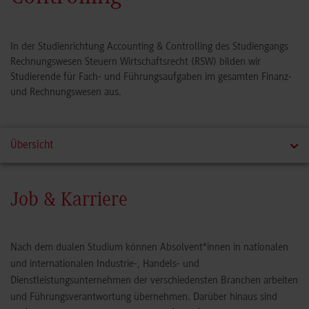
In der Studienrichtung Accounting & Controlling des Studiengangs
Rechnungswesen Steuern Wirtschaftsrecht (RSW) bilden wir
Studierende für Fach- und Führungsaufgaben im gesamten Finanz-
und Rechnungswesen aus.
Übersicht
Duale Partner
Job & Karriere
Details
Nach dem dualen Studium können Absolvent*innen in nationalen
Weg ins Studium
und internationalen Industrie-, Handels- und
Dienstleistungsunternehmen der verschiedensten Branchen arbeiten
und Führungsverantwortung übernehmen. Darüber hinaus sind
Team & Kontakt