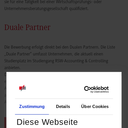
sie für eine Tätigkeit bei einer Wirtschaftsprüfungs- oder
Unternehmensberatungsgesellschaft qualifiziert.
Duale Partner
Die Bewerbung erfolgt direkt bei den Dualen Partnern. Die Liste
„Duale Partner“ umfasst Unternehmen, die aktuell einen
Studienplatz im Studiengang RSW-Accounting & Controlling
anbieten.
Die Bewerbungszeiträume variieren je nach Unternehmen: Während
einige Duale Partner frühzeitig (ca. 12 bis 15 Monate) mit dem
Auswahlverfahren beginnen, schreiben andere ihre Studienplätze
auch kurzfristig aus. Ein regelmäßiger Blick auf aktuelle
Ausschreibungen ist daher empfehlenswert.
Zustimmung
Details
Über Cookies
Diese Webseite
Zu den Dualen Partnern RSW-Accounting & Controlling