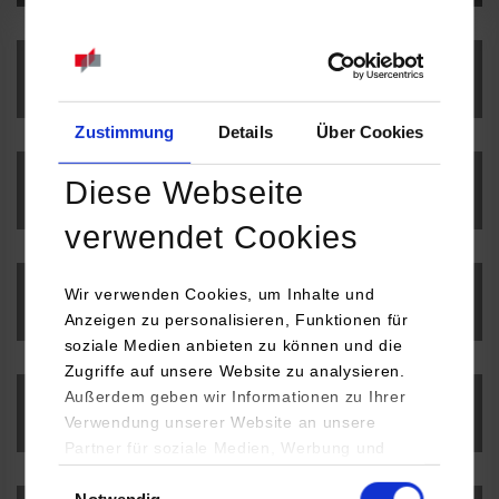
Stipendien
Zustimmung
Details
Über Cookies
Diese Webseite
Erfahrungsberichte
verwendet Cookies
Wir verwenden Cookies, um Inhalte und
Culture Connection und Buddy Programme
Anzeigen zu personalisieren, Funktionen für
soziale Medien anbieten zu können und die
Zugriffe auf unsere Website zu analysieren.
Außerdem geben wir Informationen zu Ihrer
Interkulturelles Zertifikat
Verwendung unserer Website an unsere
Partner für soziale Medien, Werbung und
Analysen weiter. Unsere Partner (u.a.
Einwilligungsauswahl
Notwendig