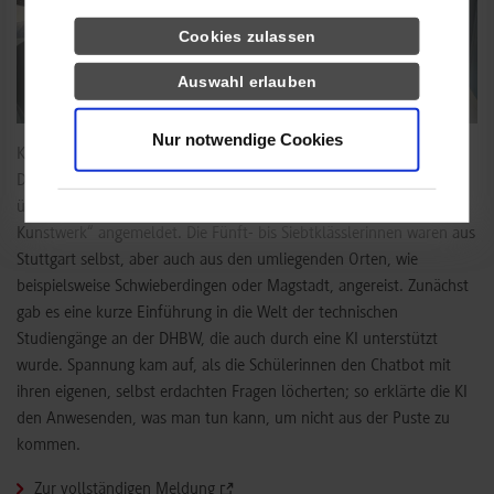
Cookies zulassen
Auswahl erlauben
Nur notwendige Cookies
Knapp 20 Mädchen waren der Einladung der Fakultät Technik der
DHBW Stuttgart zum diesjährigen Girls‘ Day gefolgt und hatten sich
über das zentrale Portal für den Workshop „Informatik – (d)ein
Kunstwerk“ angemeldet. Die Fünft- bis Siebtklässlerinnen waren aus
Stuttgart selbst, aber auch aus den umliegenden Orten, wie
beispielsweise Schwieberdingen oder Magstadt, angereist. Zunächst
gab es eine kurze Einführung in die Welt der technischen
Studiengänge an der DHBW, die auch durch eine KI unterstützt
wurde. Spannung kam auf, als die Schülerinnen den Chatbot mit
ihren eigenen, selbst erdachten Fragen löcherten; so erklärte die KI
den Anwesenden, was man tun kann, um nicht aus der Puste zu
kommen.
Zur vollständigen Meldung