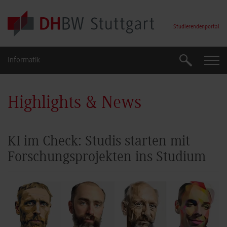
Skip to main content
Studierendenportal
Informatik
Suche
Suche
Highlights & News
KI im Check: Studis starten mit
Forschungsprojekten ins Studium