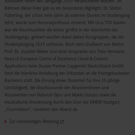
Absolvent*innen des Jahrgangs 2019 verabschiedet wurden. Im
Rahmen dieser Feier gab es ein besonderes Highlight: Dr. Stefan
Fütterling, der schon viele Jahre als externer Dozent im Studiengang
lehrt, wurde zum Honorarprofessor ernannt. Mit circa 700 Gästen
war die Abschlussfeier die bisher größte in der Geschichte des
Studiengangs, gefeiert wurden dabei sieben Kursgruppen, die der
Studienjahrgang 2019 umfasste. Nach dem Grußwort von Rektor
Prof. Dr. Joachim Weber und einer Ansprache von Thilo Hermann,
Head of European Centre of Excellence Cloud & Custom
Applications beim Dualen Partner Capgemini Deutschland GmbH,
fand die feierliche Verleihung der Urkunden an die frischgebackenen
Bachelors statt. Die Ehrung dreier Dozenten für ihre 20-jährige
Lehrtätigkeit, die Abschlussrede der Absolventinnen und
Absolventen von Deborah Djon und Makks Golubs sowie die
musikalische Umrahmung durch den Chor der DHBW Stuttgart,
„Chormäleon“, rundeten den Abend ab.
Zur vollständigen Meldung