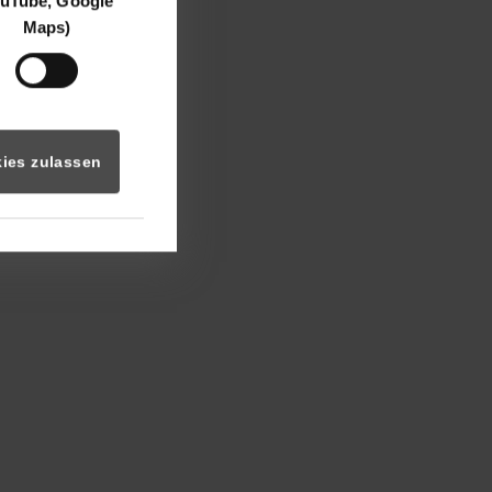
uTube, Google
Maps)
ies zulassen