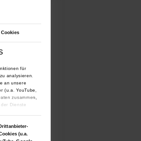
rche
 Cookies
s
nktionen für
zu analysieren.
e an unsere
er (u.a. YouTube,
 Daten zusammen,
 der Dienste
Drittanbieter-
Cookies (u.a.