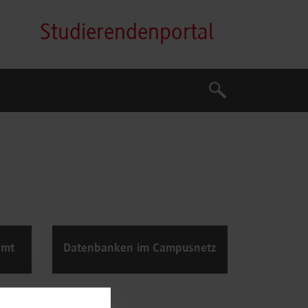
Studierendenportal
Suche
Suche
amt
Datenbanken im Campusnetz