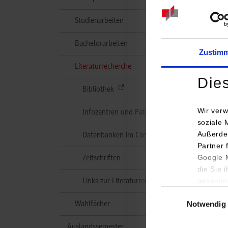
Studienarbeiten
Bachelorarbeiten
Zustim
(aktuell)
Literaturrecherche
Die
Bibliothek
Wir verw
Infozentren und Patentamt
soziale 
Außerde
Datenbanken im Campusnetz
Partner 
Google M
Zeitschriften
die Sie 
gesamme
Links zur Literaturrecherche
Einwilligungsauswa
Notwendig
Wahlfächer
Auslandssemester