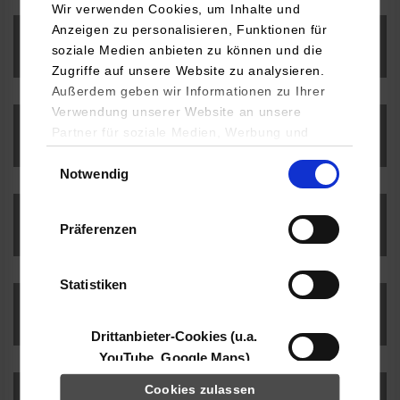
Wir verwenden Cookies, um Inhalte und
Anzeigen zu personalisieren, Funktionen für
Beurteilung von Arbeiten
soziale Medien anbieten zu können und die
Zugriffe auf unsere Website zu analysieren.
Außerdem geben wir Informationen zu Ihrer
Verwendung unserer Website an unsere
Partner für soziale Medien, Werbung und
T1000 - Praxis I
Analysen weiter. Unsere Partner (u.a.
Einwilligungsauswahl
Notwendig
YouTube, Google Maps) führen diese
Informationen möglicherweise mit weiteren
Daten zusammen, die Sie ihnen bereitgestellt
T2000 - Praxis II
Präferenzen
haben oder die sie im Rahmen Ihrer Nutzung
der Dienste gesammelt haben.
Statistiken
T3000 - Praxis III
Drittanbieter-Cookies (u.a.
YouTube, Google Maps)
Cookies zulassen