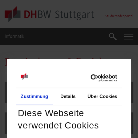
Skip to main content
Studierendenportal
Informatik
Suche
Suche
Praxisphasen & Berichte
Allgemeines
Zustimmung
Details
Über Cookies
Diese Webseite
Anmeldung Praxisarbeit
verwendet Cookies