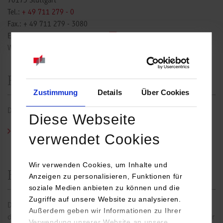
70173 Stuttgart
Tel.:
+ 49 711 279 - 0
Fax.: + 49 711 279 - 3080
E-Mail:
poststelle@mwk.bwl.de
Website:
https://mwk.baden-wuerttemberg.de
Redaktionelle Verantwortung
Zustimmung
Details
Über Cookies
Die redaktionelle Verantwortlichkeit für die Inhalte liegt bei:
Diese Webseite
Prof. Dr.-Ing. Falko Michael Kötter
/ Tel.:
0711/1849-4650
/ E-
verwendet Cookies
Mail:
falko.koetter@dhbw-stuttgart.de
Wir verwenden Cookies, um Inhalte und
Haftungsausschluss
Anzeigen zu personalisieren, Funktionen für
soziale Medien anbieten zu können und die
Zugriffe auf unsere Website zu analysieren.
Die Inhalte dieser Seiten wurden mit größter Sorgfalt erstellt. Für
Außerdem geben wir Informationen zu Ihrer
die Richtigkeit, Vollständigkeit und Aktualität der Inhalte können wir
Verwendung unserer Website an unsere