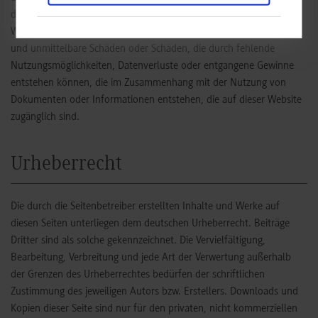
der Website wird ausgeschlossen. Die Duale Hochschule Baden-
Württemberg Stuttgart haftet daher nicht für konkrete, mittelbare
und unmittelbare Schäden oder Schäden, die durch fehlende
Nutzungsmöglichkeiten, Datenverluste oder entgangene Gewinne
entstehen können, die im Zusammenhang mit der Nutzung von
Dokumenten oder Informationen entstehen, die auf dieser Website
zugänglich sind.
Urheberrecht
Die durch die Seitenbetreiber erstellten Inhalte und Werke auf
diesen Seiten unterliegen dem deutschen Urheberrecht. Beiträge
Dritter sind als solche gekennzeichnet. Die Vervielfältigung,
Bearbeitung, Verbreitung und jede Art der Verwertung außerhalb
der Grenzen des Urheberrechtes bedürfen der schriftlichen
Zustimmung des jeweiligen Autors bzw. Erstellers. Downloads und
Kopien dieser Seite sind nur für den privaten, nicht kommerziellen