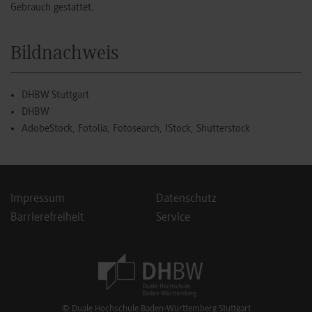
Gebrauch gestattet.
Bildnachweis
DHBW Stuttgart
DHBW
AdobeStock, Fotolia, Fotosearch, IStock, Shutterstock
Impressum
Datenschutz
Barrierefreiheit
Service
Footer Meta Navigation
© Duale Hochschule Baden-Württemberg Stuttgart