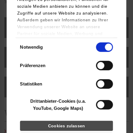
Schweigepflicht sowie den geltenden Datenschutzbestimmungen.
soziale Medien anbieten zu können und die
Zugriffe auf unsere Website zu analysieren.
Außerdem geben wir Informationen zu Ihrer
Verwendung unserer Website an unsere
Beratung für Studieninteressierte
Partner für soziale Medien, Werbung und
Analysen weiter. Unsere Partner (u.a.
Einwilligungsauswahl
Notwendig
YouTube, Google Maps) führen diese
Informationen möglicherweise mit weiteren
Beratung und Coaching für Studierende
Daten zusammen, die Sie ihnen bereitgestellt
Präferenzen
haben oder die sie im Rahmen Ihrer Nutzung
der Dienste gesammelt haben.
Statistiken
Studienfachberatung
Drittanbieter-Cookies (u.a.
YouTube, Google Maps)
Weitere Links
Cookies zulassen
Studieren mit Beeinträchtigung