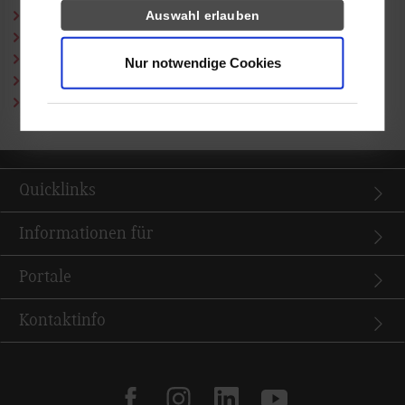
Auswahl erlauben
Studieren mit Kind
Vereinbarkeit von Pflege, Beruf oder Studium
Beratungsnetzwerk (Mobbing etc.)
Nur notwendige Cookies
Beratung Sexuelle Belästigung und Antidiskriminierung
Studienvorbereitung Mathe
Quicklinks
Informationen für
Portale
Kontaktinfo
facebook
instagram
linkedin
youtube