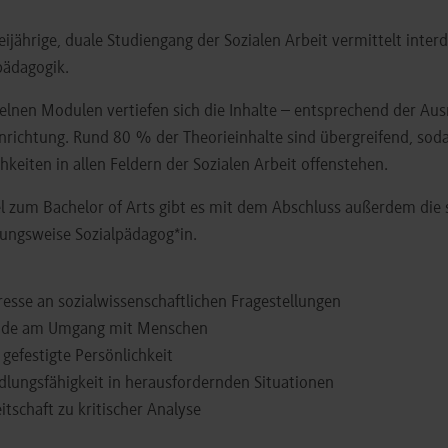
eijährige, duale Studiengang der Sozialen Arbeit vermittelt inter
pädagogik.
zelnen Modulen vertiefen sich die Inhalte – entsprechend der Aus
nrichtung. Rund 80 % der Theorieinhalte sind übergreifend, sod
hkeiten in allen Feldern der Sozialen Arbeit offenstehen.
el zum Bachelor of Arts gibt es mit dem Abschluss außerdem die s
ungsweise Sozialpädagog*in.
resse an sozialwissenschaftlichen Fragestellungen
ude am Umgang mit Menschen
 gefestigte Persönlichkeit
lungsfähigkeit in herausfordernden Situationen
itschaft zu kritischer Analyse