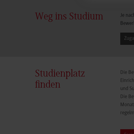
Weg ins Studium
Je nac
Bewerb
Zuga
Studienplatz
Die Be
Einric
finden
und Su
Die Be
Monate
regelm