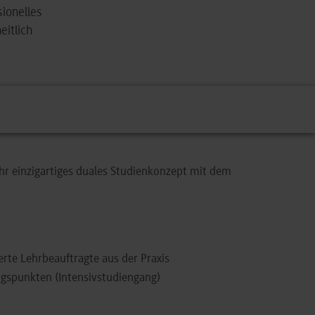
sionelles
eitlich
r einzigartiges duales Studienkonzept mit dem
rte Lehrbeauftragte aus der Praxis
ngspunkten (Intensivstudiengang)