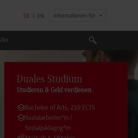
Informationen für
DE
|
EN
Suche
sfer
Suche
Duales Studium
Studieren & Geld verdienen
Bachelor of Arts, 210 ECTS
Sozialarbeiter*in /
Sozialpädagog*in