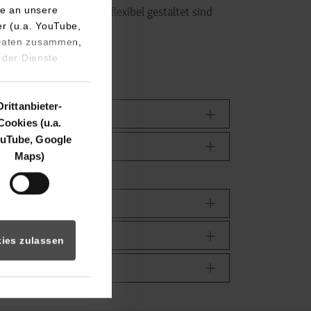
e an unsere
n, die praxisnah und flexibel gestaltet sind
er (u.a. YouTube,
binden.
 Daten zusammen,
 der Dienste
Drittanbieter-
Cookies (u.a.
uTube, Google
Maps)
ies zulassen