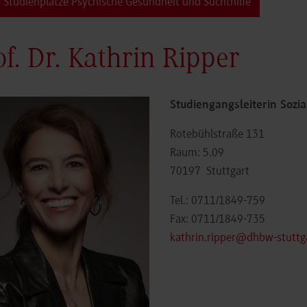
e Studienplätze Psychische Gesundheit und Suchthilfe
of. Dr. Kathrin Ripper
Studiengangsleiterin Sozia
Rotebühlstraße 131
Raum: 5.09
70197
Stuttgart
Tel.:
0711/1849-759
Fax: 0711/1849-735
kathrin.ripper@dhbw-stuttg