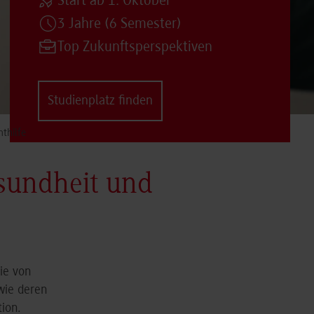
Start ab 1. Oktober
3 Jahre (6 Semester)
Top Zukunftsperspektiven
Studienplatz finden
thilfe
esundheit und
ie von
ie deren
ion.