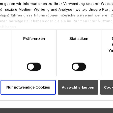
m geben wir Informationen zu Ihrer Verwendung unserer Websit
BW bietet berufsintegrierte, weiterbildende Masterstudiengänge a
für soziale Medien, Werbung und Analysen weiter. Unsere Partn
n Studierenden ermöglichen, Studium und Beruf optimal zu ver
aps) führen diese Informationen möglicherweise mit weiteren
ihnen bereitgestellt haben oder die sie im Rahmen Ihrer Nutzung
m
Bachelor zum Master an der DHBW
lt haben.
hl
Präferenzen
Statistiken
undlagenmodule
Yo
dienrichtungsspezifische Inhalte
dienverlauf
wnloads
Nur notwendige Cookies
Auswahl erlauben
Cook
udierendenportal