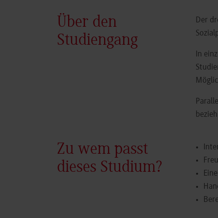
Über den
Der dr
Sozial
Studiengang
In ein
Studie
Möglic
Parall
bezieh
Zu wem passt
Inte
Fre
dieses Studium?
Eine
Hand
Bere