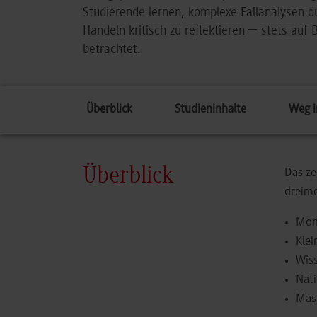
Studierende lernen, komplexe Fallanalysen du
–
Handeln kritisch zu reflektieren
stets auf 
betrachtet.
Überblick
Studieninhalte
Weg i
Überblick
Das ze
dreimo
Mon
Klei
Wiss
Nati
Mas