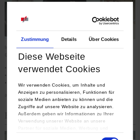
Zustimmung
Details
Über Cookies
Im Labor Transformator lernen Studierende, wichtige
Diese Webseite
Gesetzmäßigkeiten
verwendet Cookies
des Induktionsgesetzes,
der Durchflutung und
der Sättigung von Magnetkreisen
Wir verwenden Cookies, um Inhalte und
Anzeigen zu personalisieren, Funktionen für
anzuwenden.
soziale Medien anbieten zu können und die
Zugriffe auf unsere Website zu analysieren.
Außerdem geben wir Informationen zu Ihrer
Elektronik-Labor Transistor
Verwendung unserer Website an unsere
Partner für soziale Medien, Werbung und
Analysen weiter. Unsere Partner (u.a.
Einwilligungsauswahl