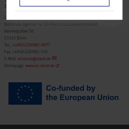
Weitergehende Information und Beratung zu den
ERASMUS+ Mobilitätsmaßnahmen
Deutscher Akademischer Austauschdienst
Nationale Agentur für EU-Hochschulzusammenarbeit
Kennedyallee 50
53115 Bonn
Tel.:
+49(0)228/882-8877
Fax: +49(0)228/882-555
E-Mail:
erasmus@daad.de
Homepage:
www.eu.daad.de