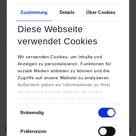
Informationen zur Immatrikulation und den benötigten
Unterlagen finden Sie im Bereich
Immatrikulation
.
Zustimmung
Details
Über Cookies
Studienstart ist jeweils am 1. Oktober an der DHBW Stuttgart.
Diese Webseite
Erklärvideos - Wie bewerbe ich mich um ein duales
verwendet Cookies
Studium?
Wir verwenden Cookies, um Inhalte und
Anzeigen zu personalisieren, Funktionen für
soziale Medien anbieten zu können und die
Zugriffe auf unsere Website zu analysieren.
Außerdem geben wir Informationen zu Ihrer
Verwendung unserer Website an unsere
Partner für soziale Medien, Werbung und
Analysen weiter. Unsere Partner (u.a.
Einwilligungsauswahl
Notwendig
YouTube, Google Maps) führen diese
Informationen möglicherweise mit weiteren
Daten zusammen, die Sie ihnen bereitgestellt
Präferenzen
haben oder die sie im Rahmen Ihrer Nutzung