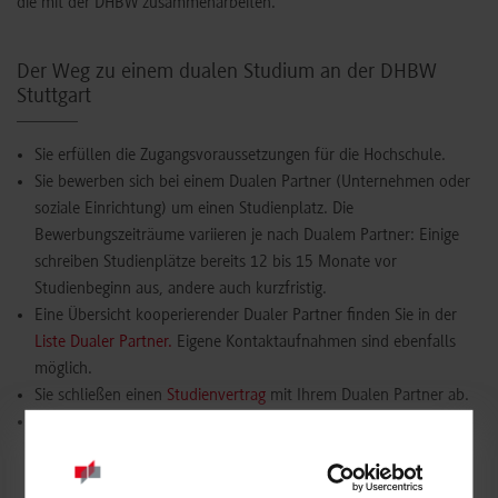
die mit der DHBW zusammenarbeiten.
Der Weg zu einem dualen Studium an der DHBW
Stuttgart
Sie erfüllen die Zugangsvoraussetzungen für die Hochschule.
Sie bewerben sich bei einem Dualen Partner (Unternehmen oder
soziale Einrichtung) um einen Studienplatz. Die
Bewerbungszeiträume variieren je nach Dualem Partner: Einige
schreiben Studienplätze bereits 12 bis 15 Monate vor
Studienbeginn aus, andere auch kurzfristig.
Eine Übersicht kooperierender Dualer Partner finden Sie in der
Liste Dualer Partner.
Eigene Kontaktaufnahmen sind ebenfalls
möglich.
Sie schließen einen
Studienvertrag
mit Ihrem Dualen Partner ab.
Sie klären mit dem Partner, wer die erforderlichen Unterlagen an
das Studiengangsekretariat übermittelt (meist übernimmt dies
der Partner).