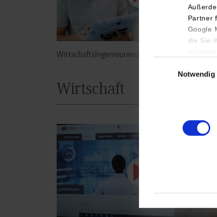
Außerde
Partner 
Google M
die Sie 
gesamme
Wirtschaftsingenieurwesen
Einwilligungsauswa
Notwendig
Wirtschaft