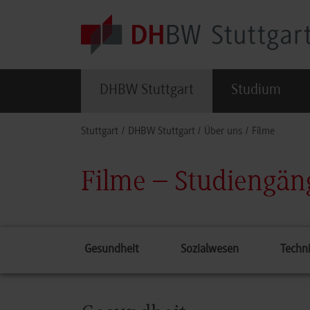
Skip to main content
DHBW Stuttgart
Studium
You are here:
Stuttgart
DHBW Stuttgart
Über uns
Filme
Filme – Studiengän
Gesundheit
Sozialwesen
Techn