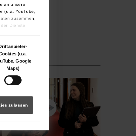
e an unsere
er (u.a. YouTube,
 Daten zusammen,
 der Dienste
Drittanbieter-
Cookies (u.a.
uTube, Google
Maps)
ies zulassen