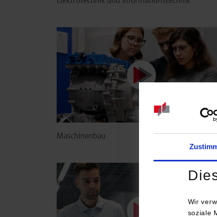
Elektrotechnik und Informationstechnik
Maschinenbau
Zustim
Die
Wir verw
soziale 