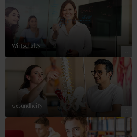
Wirtschaft
©
Gesundheit
©