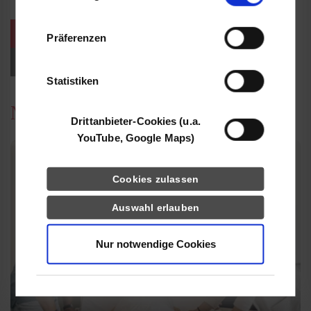
Informationen möglicherweise mit weiteren
Daten zusammen, die Sie ihnen bereitgestellt
weitere Veranstaltungen / Termine
Präferenzen
haben oder die sie im Rahmen Ihrer Nutzung
der Dienste gesammelt haben.
Events für Studieninteressierte
Statistiken
News
Drittanbieter-Cookies (u.a.
YouTube, Google Maps)
Cookies zulassen
Auswahl erlauben
Nur notwendige Cookies