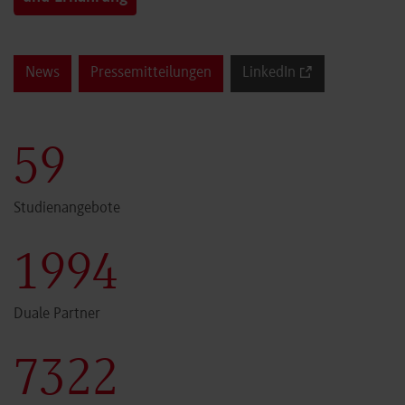
News
Pressemitteilungen
LinkedIn
60
Studienangebote
2000
Duale Partner
7341