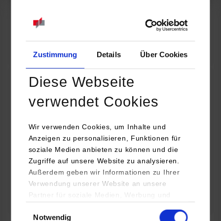
07.09.2026
18:00 Uhr
Online INDIS-Infoveranstaltung für Studierende
Zum Event
Zustimmung
Details
Über Cookies
Diese Webseite
Technologietag: Clean Urban Transportation –
verwendet Cookies
nachhaltige Mobilität im (sub)urbanen Umfeld
Wir verwenden Cookies, um Inhalte und
16.09.2026 - 17.09.2026
Anzeigen zu personalisieren, Funktionen für
soziale Medien anbieten zu können und die
Im Mittelpunkt stehen elektrische Antriebe, moderne
Zugriffe auf unsere Website zu analysieren.
Batterietechnologien und innovative Fahrzeugkonzepte für
Außerdem geben wir Informationen zu Ihrer
nachhaltige Mobilität in Stadt und…
Verwendung unserer Website an unsere
Partner für soziale Medien, Werbung und
Zum Event
Analysen weiter. Unsere Partner (u.a.
Einwilligungsauswahl
Notwendig
YouTube, Google Maps) führen diese