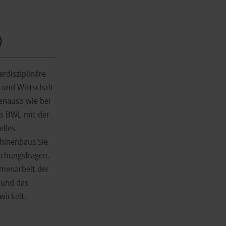
)
erdisziplinäre
 und Wirtschaft
enauso wie bei
gs BWL mit der
elles
hinenbaus.Sie
schungsfragen.
menarbeit der
 und das
wickelt.