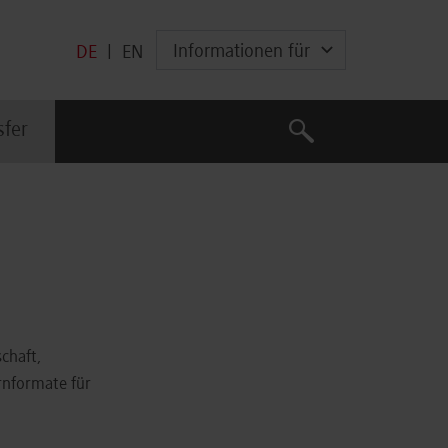
Informationen für
DE
|
EN
Suche
sfer
Suche
chaft,
rnformate für