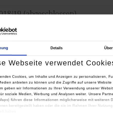
2018/19 (abgeschlossen)
e-Hunter, eine Zusammenarbeit zwischen den F
Technik und Wirtschaft (unterstützt durch das
Z
empirische Forschung ZEF
), war das erste interd
mung
Details
Über
Studienprojekt des Projekts INT US: Es arbeitet
des Integrationsseminars des Studiengangs BWL
se Webseite verwendet Cookie
Studienrichtung Industrie, Schwerpunkt Industri
Servicemanagement, sowie der Studienrichtung
enden Cookies, um Inhalte und Anzeigen zu personalisieren, Fu
Maschinenbaustudierenden zusammen. Um die
Medien anbieten zu können und die Zugriffe auf unsere Website 
interdisziplinäre Kompetenz der Studierenden b
m geben wir Informationen zu Ihrer Verwendung unserer Websit
Fakultäten zu fördern, wurden Maschinenbaustu
für soziale Medien, Werbung und Analysen weiter. Unsere Partn
chaft integriert und arbeiteten gemeinsam mit ihrem fachlichen
aps) führen diese Informationen möglicherweise mit weiteren
ihnen bereitgestellt haben oder die sie im Rahmen Ihrer Nutzung
lt haben.