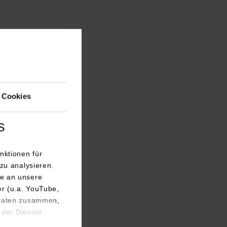
akultäten
entrum für
isziplinäre
 Cookies
en Teilnehmende
 mit der
s
elles
 Handel mit
nktionen für
zu analysieren.
eider
e an unsere
dierende in die
er (u.a. YouTube,
 Hintergrund an
 Daten zusammen,
 der Dienste