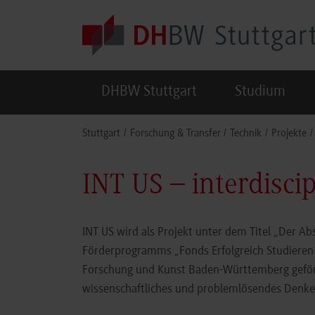
Skip to main content
DHBW Stuttgart
Studium
You are here:
Stuttgart
Forschung & Transfer
Technik
Projekte
INT US – interdisci
INT US wird als Projekt unter dem Titel „Der A
Förderprogramms „Fonds Erfolgreich Studieren
Forschung und Kunst Baden-Württemberg geförd
wissenschaftliches und problemlösendes Denke