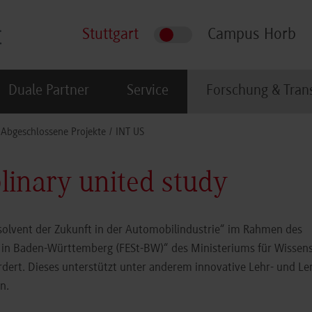
Stuttgart
Campus Horb
Duale Partner
Service
Forschung & Tran
Abgeschlossene Projekte
INT US
plinary united study
bsolvent der Zukunft in der Automobilindustrie“ im Rahmen des
 in Baden-Württemberg (FESt-BW)“ des Ministeriums für Wissens
ert. Dieses unterstützt unter anderem innovative Lehr- und Le
n.