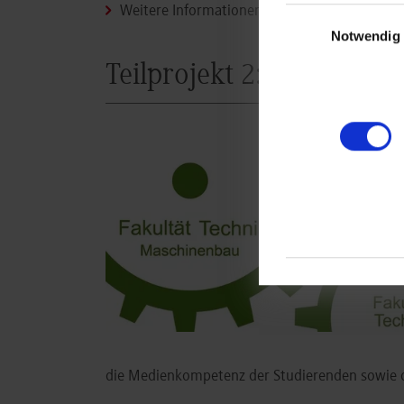
Weitere Informationen zu e-Hunter 2018/19
Einwilligungsauswa
Notwendig
Teilprojekt 2: AR/VR-Leh
die Medienkompetenz der Studierenden sowie d