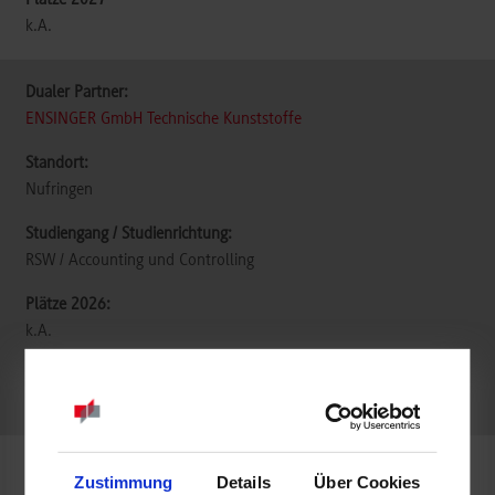
k.A.
ENSINGER GmbH Technische Kunststoffe
Nufringen
RSW / Accounting und Controlling
k.A.
frei
Zustimmung
Details
Über Cookies