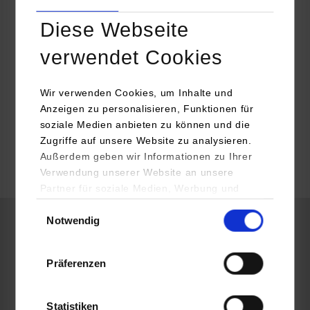
EY GmbH & Co. KG Wirtschaftsprüfungsgesellschaft
Diese Webseite
Stuttgart
verwendet Cookies
RSW / Accounting und Controlling
Wir verwenden Cookies, um Inhalte und
Anzeigen zu personalisieren, Funktionen für
soziale Medien anbieten zu können und die
belegt
Zugriffe auf unsere Website zu analysieren.
Außerdem geben wir Informationen zu Ihrer
Verwendung unserer Website an unsere
frei
Partner für soziale Medien, Werbung und
Analysen weiter. Unsere Partner (u.a.
Einwilligungsauswahl
Notwendig
YouTube, Google Maps) führen diese
FairNetz GmbH
Informationen möglicherweise mit weiteren
Daten zusammen, die Sie ihnen bereitgestellt
Präferenzen
haben oder die sie im Rahmen Ihrer Nutzung
Reutlingen
der Dienste gesammelt haben.
Statistiken