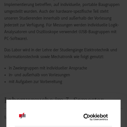
Implementierung betreffen, auf individuelle, portable Baugruppen
umgestellt wurden. Auch der hardware-spezifische Teil steht
unseren Studierenden innerhalb und außerhalb der Vorlesung
jederzeit zur Verfügung. Für Messungen werden individuelle Logik-
Analysatoren und Oszilloskope verwendet (USB-Baugruppen mit
PC-Software).
Das Labor wird in der Lehre der Studiengänge Elektrotechnik und
Informationstechnik sowie Mechatronik wie folgt genutzt:
in Zweiergruppen mit individueller Ansprache
in- und außerhalb von Vorlesungen
mit Aufgaben zur Vorbereitung
Laborversuche im 3. Semester
Mikrocomputertechnik I: