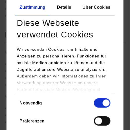
Hochsprachenprogrammierung
Zustimmung
Details
Über Cookies
Projekte mit Arduino-Starter Kits
Prozessor: AVR ATmega
Diese Webseite
verwendet Cookies
Laborversuche im 4. Semester
Wir verwenden Cookies, um Inhalte und
Mikrocomputertechnik II:
Anzeigen zu personalisieren, Funktionen für
soziale Medien anbieten zu können und die
Maschinennahe Programmierung
Zugriffe auf unsere Website zu analysieren.
Projekte mit DHBW Bausatz
Außerdem geben wir Informationen zu Ihrer
Prozessor: AVR ATmega
Verwendung unserer Website an unsere
Vereinfachtes Prozessormodell im VDHL-Simulator (ModelSim)
Partner für soziale Medien, Werbung und
Analysen weiter. Unsere Partner (u.a.
MCT Regelungstechnik:
Einwilligungsauswahl
Notwendig
YouTube, Google Maps) führen diese
Laborversuch Steuern und Regeln
Informationen möglicherweise mit weiteren
Drehzahlregelung für DC-Motor
Daten zusammen, die Sie ihnen bereitgestellt
Präferenzen
Messen und sukzessiver Aufbau der Regelung
haben oder die sie im Rahmen Ihrer Nutzung
der Dienste gesammelt haben.