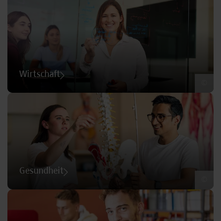
Wirtschaft
©
Gesundheit
©