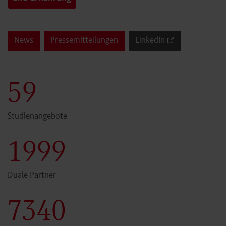
News
Pressemitteilungen
LinkedIn
60
Studienangebote
2000
Duale Partner
7341