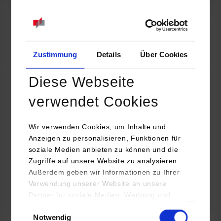
07.09.2026
18:00 Uhr
Online INDIS-Infoveranstaltung für Studierende
Zum Event
Zustimmung
Details
Über Cookies
Diese Webseite
Technologietag: Clean Urban Transportation –
verwendet Cookies
nachhaltige Mobilität im (sub)urbanen Umfeld
Wir verwenden Cookies, um Inhalte und
16.09.2026 - 17.09.2026
Anzeigen zu personalisieren, Funktionen für
soziale Medien anbieten zu können und die
Im Mittelpunkt stehen elektrische Antriebe, moderne
Zugriffe auf unsere Website zu analysieren.
Batterietechnologien und innovative Fahrzeugkonzepte für
Außerdem geben wir Informationen zu Ihrer
nachhaltige Mobilität in Stadt und…
Verwendung unserer Website an unsere
Partner für soziale Medien, Werbung und
Zum Event
Analysen weiter. Unsere Partner (u.a.
Einwilligungsauswahl
Notwendig
YouTube, Google Maps) führen diese