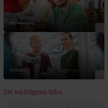
Sozialwesen
©
Technik
©
Die wichtigsten Infos