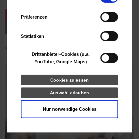
Informationen möglicherweise mit weiteren
Daten zusammen, die Sie ihnen bereitgestellt
weitere Veranstaltungen / Termine
Präferenzen
haben oder die sie im Rahmen Ihrer Nutzung
der Dienste gesammelt haben.
Events für Studieninteressierte
Statistiken
News
Drittanbieter-Cookies (u.a.
YouTube, Google Maps)
Cookies zulassen
Auswahl erlauben
Nur notwendige Cookies