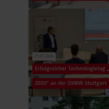
Von der Promotion in Australien über die We
evidenzbasierter Pflege bis hin zur aktiven G
Führungsaufgaben – Drei…
Beitrag lesen
27.07.2026
Erfolgreicher Technologietag 
2030“ an der DHBW Stuttgart
Wie gelingt Transformation in einer Zeit, in d
und gesellschaftliche Rahmenbedingungen im
Genau…