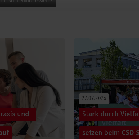
 für Studieninteressierte
27.07.2026
raxis und -
Stark durch Vielf
auf
setzen beim CSD S