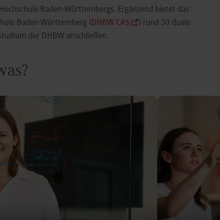
e Hochschule Baden-Württembergs. Ergänzend bietet das
chule Baden-Württemberg (
DHBW CAS
) rund 30 duale
orstudium der DHBW anschließen.
 was?