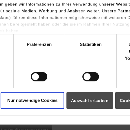
m geben wir Informationen zu Ihrer Verwendung unserer Websit
INDIS-Infoveranstaltung für
für soziale Medien, Werbung und Analysen weiter. Unsere Partn
aps) führen diese Informationen möglicherweise mit weiteren
Studierende
ihnen bereitgestellt haben oder die sie im Rahmen Ihrer Nutzung
lt haben.
hl
Präferenzen
Statistiken
07.09.2026
18:00 Uhr
Yo
Online INDIS-Infoveranstaltung für
Studierende
Nur notwendige Cookies
Auswahl erlauben
Cook
Zum Event