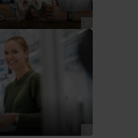
t
©
©