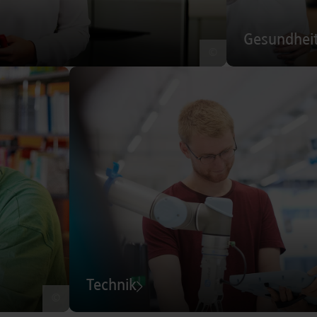
Gesundhei
©
Technik
©