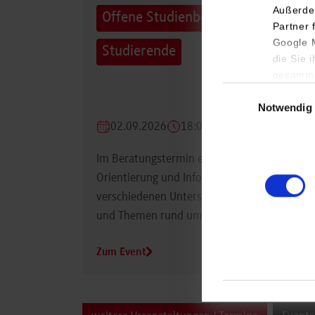
Außerde
Offene Studienberatung für
Partner 
Google M
Studierende
die Sie 
gesamme
Einwilligungsauswa
Notwendig
02.09.2026
18:00 Uhr
Im Beratungstermin erhalten Studierende
Orientierung und Informationen zu
verschiedenen Unterstützungsmöglichkeiten
und Themen rund um das Studium.
Zum Event