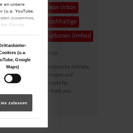
e an unsere
Technologietag: Clean Urban
er (u.a. YouTube,
 Daten zusammen,
Transportation – nachhaltige
 der Dienste
Mobilität im (sub)urbanen Umfeld
Drittanbieter-
Cookies (u.a.
16.09.2026 - 17.09.2026
uTube, Google
Maps)
Im Mittelpunkt stehen elektrische Antriebe,
moderne Batterietechnologien und
innovative Fahrzeugkonzepte für
nachhaltige Mobilität in Stadt und…
ies zulassen
Zum Event