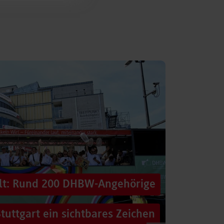
alt: Rund 200 DHBW-Angehörige
tuttgart ein sichtbares Zeichen