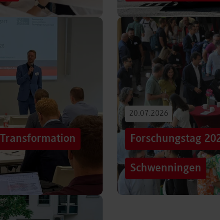
iterentwicklung
Hunderttausende Menschen
estaltung von
Stuttgarter Innenstadt. Mi
Truck, eine große…
Beitrag lesen
20.07.2026
„Transformation
Forschungstag 20
Schwenningen
er sich Technologien, Märkte
Grenzen überschreiten – un
mer schneller verändern?
dem Motto „crossing lines
Forschungstag in…