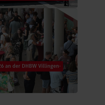
©
 säumten am Samstag die Straßen der
tten im farbenfrohen Zug: ein eigener DHBW-
26 an der DHBW Villingen-
©
d dennoch eine Verbindung schaffen, mit
 – connecting minds“ hat der DHBW-