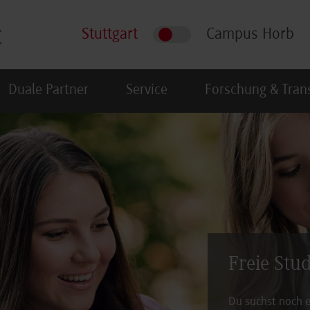
Stuttgart
Campus Horb
Duale Partner
Service
Forschung & Tran
Freie Stu
Du suchst noch e