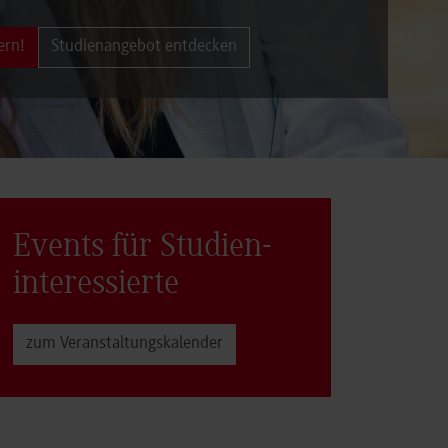
ern!
Studienangebot entdecken
Events für Studien­
interessierte
zum Veranstaltungs­kalender