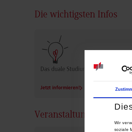
Die wichtigsten Infos
Das duale Studium im Überblick
Jetzt informieren!
Zustim
Die
Veranstaltungen
Wir verw
soziale 