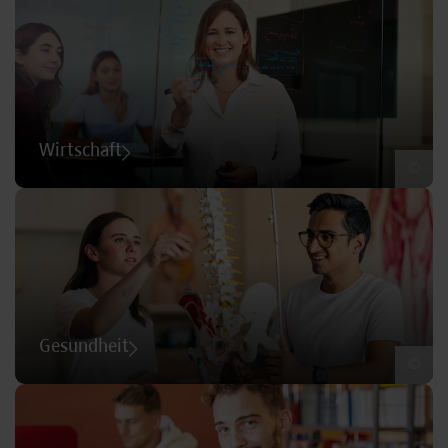
Wirtschaft
©
Gesundheit
©