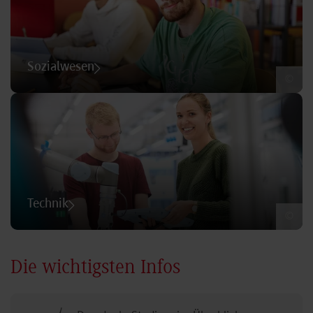
Sozialwesen
©
Technik
©
Die wichtigsten Infos