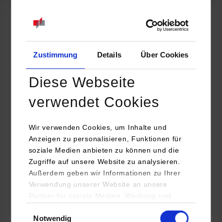
07.09.2026
18:00 Uhr
Online INDIS-Infoveranstaltung für Studierende
Zum Event
Zustimmung
Details
Über Cookies
Diese Webseite
Technologietag: Clean Urban Transportation –
verwendet Cookies
nachhaltige Mobilität im (sub)urbanen Umfeld
Wir verwenden Cookies, um Inhalte und
16.09.2026 - 17.09.2026
Anzeigen zu personalisieren, Funktionen für
soziale Medien anbieten zu können und die
Im Mittelpunkt stehen elektrische Antriebe, moderne
Zugriffe auf unsere Website zu analysieren.
Batterietechnologien und innovative Fahrzeugkonzepte für
Außerdem geben wir Informationen zu Ihrer
nachhaltige Mobilität in Stadt und…
Verwendung unserer Website an unsere
Partner für soziale Medien, Werbung und
Zum Event
Analysen weiter. Unsere Partner (u.a.
Einwilligungsauswahl
Notwendig
YouTube, Google Maps) führen diese