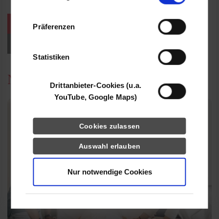
Informationen möglicherweise mit weiteren
Daten zusammen, die Sie ihnen bereitgestellt
weitere Veranstaltungen / Termine
Präferenzen
haben oder die sie im Rahmen Ihrer Nutzung
der Dienste gesammelt haben.
Events für Studieninteressierte
Statistiken
News
Drittanbieter-Cookies (u.a.
YouTube, Google Maps)
Cookies zulassen
Auswahl erlauben
Nur notwendige Cookies