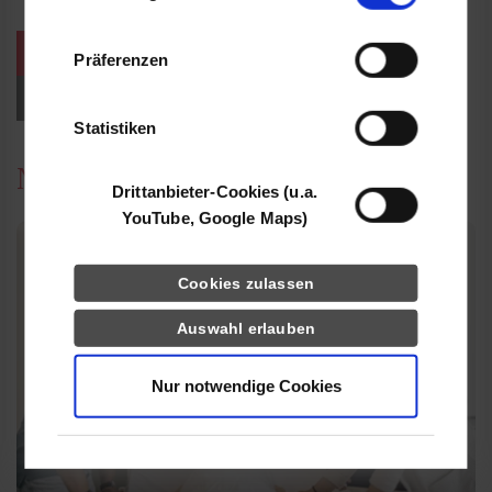
Informationen möglicherweise mit weiteren
Daten zusammen, die Sie ihnen bereitgestellt
weitere Veranstaltungen / Termine
Präferenzen
haben oder die sie im Rahmen Ihrer Nutzung
der Dienste gesammelt haben.
Events für Studieninteressierte
Statistiken
News
Drittanbieter-Cookies (u.a.
YouTube, Google Maps)
Cookies zulassen
Auswahl erlauben
Nur notwendige Cookies