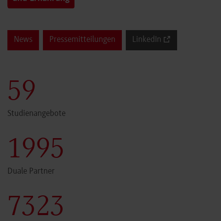
News
Pressemitteilungen
LinkedIn
60
Studienangebote
2000
Duale Partner
7341