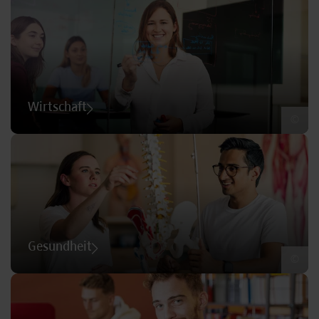
Wirtschaft
©
Gesundheit
©