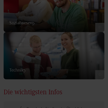
Sozialwesen
©
Technik
©
Die wichtigsten Infos