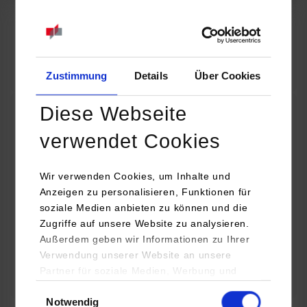
07.09.2026
18:00 Uhr
Online INDIS-Infoveranstaltung für Studierende
Zum Event
Zustimmung
Details
Über Cookies
Diese Webseite
Technologietag: Clean Urban Transportation –
verwendet Cookies
nachhaltige Mobilität im (sub)urbanen Umfeld
Wir verwenden Cookies, um Inhalte und
16.09.2026 - 17.09.2026
Anzeigen zu personalisieren, Funktionen für
soziale Medien anbieten zu können und die
Im Mittelpunkt stehen elektrische Antriebe, moderne
Zugriffe auf unsere Website zu analysieren.
Batterietechnologien und innovative Fahrzeugkonzepte für
Außerdem geben wir Informationen zu Ihrer
nachhaltige Mobilität in Stadt und…
Verwendung unserer Website an unsere
Partner für soziale Medien, Werbung und
Zum Event
Analysen weiter. Unsere Partner (u.a.
Einwilligungsauswahl
Notwendig
YouTube, Google Maps) führen diese