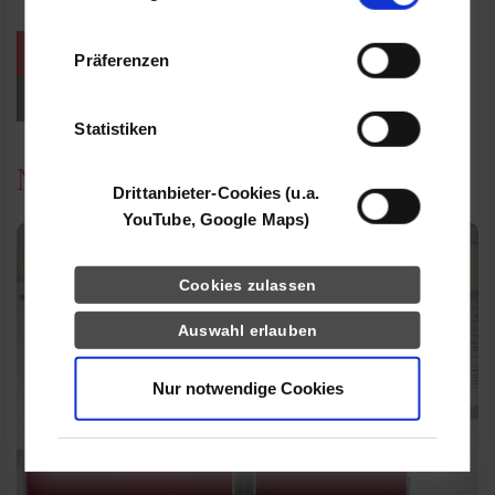
Informationen möglicherweise mit weiteren
Daten zusammen, die Sie ihnen bereitgestellt
weitere Veranstaltungen / Termine
Präferenzen
haben oder die sie im Rahmen Ihrer Nutzung
der Dienste gesammelt haben.
Events für Studieninteressierte
Statistiken
News
Drittanbieter-Cookies (u.a.
YouTube, Google Maps)
Cookies zulassen
Auswahl erlauben
Nur notwendige Cookies