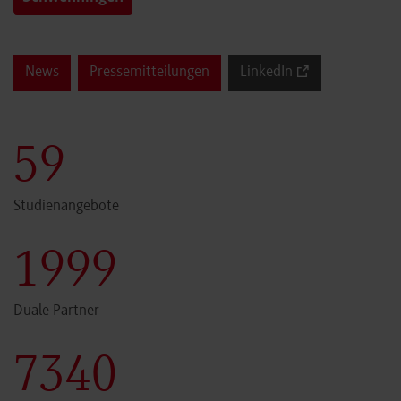
News
Pressemitteilungen
LinkedIn
60
Studienangebote
2000
Duale Partner
7341