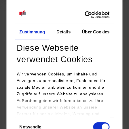
07.09.2026
18:00 Uhr
Online INDIS-Infoveranstaltung für Studierende
Zum Event
Zustimmung
Details
Über Cookies
Diese Webseite
Technologietag: Clean Urban Transportation –
verwendet Cookies
nachhaltige Mobilität im (sub)urbanen Umfeld
Wir verwenden Cookies, um Inhalte und
16.09.2026 - 17.09.2026
Anzeigen zu personalisieren, Funktionen für
soziale Medien anbieten zu können und die
Im Mittelpunkt stehen elektrische Antriebe, moderne
Zugriffe auf unsere Website zu analysieren.
Batterietechnologien und innovative Fahrzeugkonzepte für
Außerdem geben wir Informationen zu Ihrer
nachhaltige Mobilität in Stadt und…
Verwendung unserer Website an unsere
Partner für soziale Medien, Werbung und
Zum Event
Analysen weiter. Unsere Partner (u.a.
Einwilligungsauswahl
Notwendig
YouTube, Google Maps) führen diese