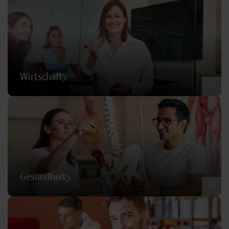
Wirtschaft
©
Gesundheit
©