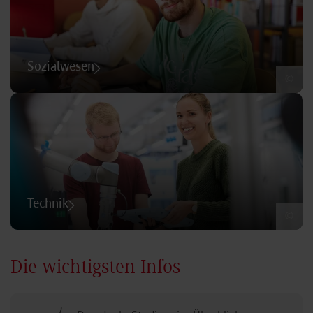
Sozialwesen
©
Technik
©
Die wichtigsten Infos