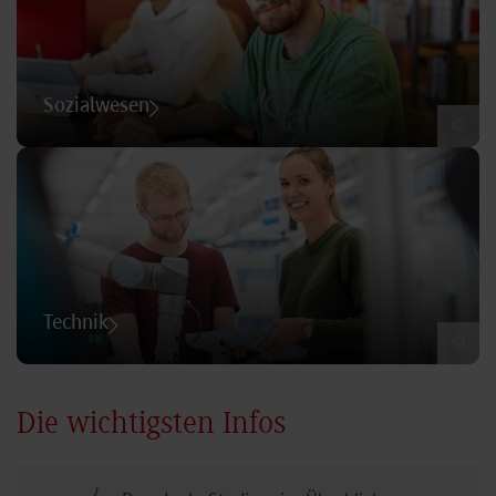
Sozialwesen
©
Technik
©
Die wichtigsten Infos