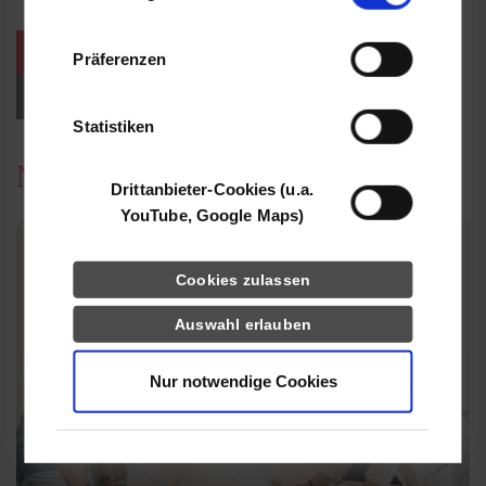
Informationen möglicherweise mit weiteren
Daten zusammen, die Sie ihnen bereitgestellt
weitere Veranstaltungen / Termine
Präferenzen
haben oder die sie im Rahmen Ihrer Nutzung
der Dienste gesammelt haben.
Events für Studieninteressierte
Statistiken
News
Drittanbieter-Cookies (u.a.
YouTube, Google Maps)
Cookies zulassen
Auswahl erlauben
Nur notwendige Cookies