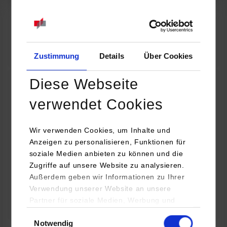
07.09.2026
18:00 Uhr
Online INDIS-Infoveranstaltung für Studierende
Zum Event
Zustimmung
Details
Über Cookies
Diese Webseite
Technologietag: Clean Urban Transportation –
verwendet Cookies
nachhaltige Mobilität im (sub)urbanen Umfeld
Wir verwenden Cookies, um Inhalte und
16.09.2026 - 17.09.2026
Anzeigen zu personalisieren, Funktionen für
soziale Medien anbieten zu können und die
Im Mittelpunkt stehen elektrische Antriebe, moderne
Zugriffe auf unsere Website zu analysieren.
Batterietechnologien und innovative Fahrzeugkonzepte für
Außerdem geben wir Informationen zu Ihrer
nachhaltige Mobilität in Stadt und…
Verwendung unserer Website an unsere
Partner für soziale Medien, Werbung und
Zum Event
Analysen weiter. Unsere Partner (u.a.
Einwilligungsauswahl
Notwendig
YouTube, Google Maps) führen diese