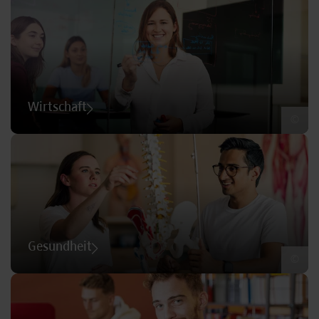
Wirtschaft
©
Gesundheit
©