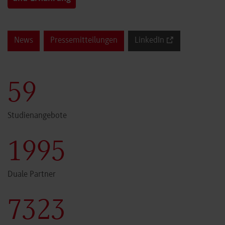
News
Pressemitteilungen
LinkedIn
60
Studienangebote
2000
Duale Partner
7341