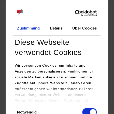
07.09.2026
18:00 Uhr
Online INDIS-Infoveranstaltung für Studierende
Zum Event
Zustimmung
Details
Über Cookies
Diese Webseite
Technologietag: Clean Urban Transportation –
verwendet Cookies
nachhaltige Mobilität im (sub)urbanen Umfeld
Wir verwenden Cookies, um Inhalte und
16.09.2026 - 17.09.2026
Anzeigen zu personalisieren, Funktionen für
soziale Medien anbieten zu können und die
Im Mittelpunkt stehen elektrische Antriebe, moderne
Zugriffe auf unsere Website zu analysieren.
Batterietechnologien und innovative Fahrzeugkonzepte für
Außerdem geben wir Informationen zu Ihrer
nachhaltige Mobilität in Stadt und…
Verwendung unserer Website an unsere
Partner für soziale Medien, Werbung und
Zum Event
Analysen weiter. Unsere Partner (u.a.
Einwilligungsauswahl
Notwendig
YouTube, Google Maps) führen diese