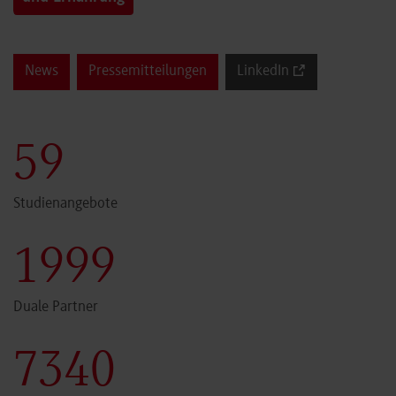
News
Pressemitteilungen
LinkedIn
60
Studienangebote
2000
Duale Partner
7341