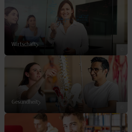
Wirtschaft
©
Gesundheit
©