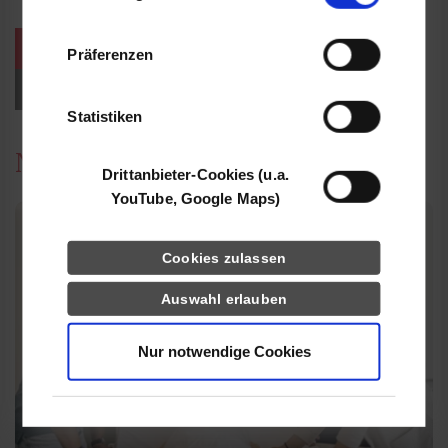
Informationen möglicherweise mit weiteren
Daten zusammen, die Sie ihnen bereitgestellt
weitere Veranstaltungen / Termine
Präferenzen
haben oder die sie im Rahmen Ihrer Nutzung
der Dienste gesammelt haben.
Events für Studieninteressierte
Statistiken
News
Drittanbieter-Cookies (u.a.
YouTube, Google Maps)
Cookies zulassen
Auswahl erlauben
Nur notwendige Cookies