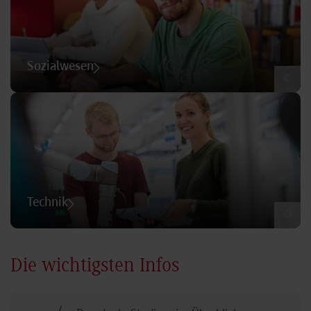
Sozialwesen
©
Technik
©
Die wichtigsten Infos